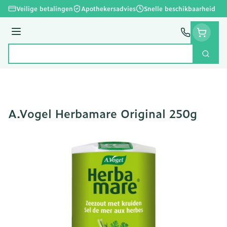
Ga naar de inhoud
Veilige betalingen
Apothekersadvies
Snelle beschikbaarheid
Menu
Zoek
Product, merk, categorie...
A.Vogel Herbamare Original 250g