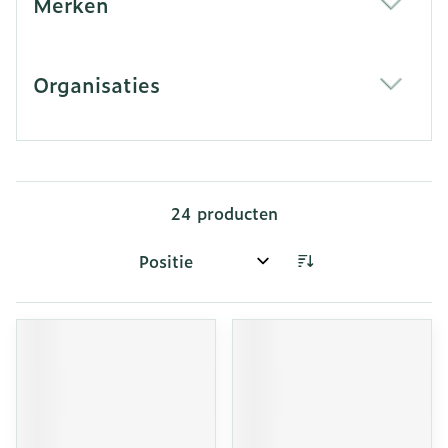
Merken
filter
Organisaties
filter
24
producten
Sorteer op: