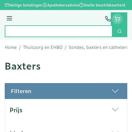
Ga naar de inhoud
Veilige betalingen
Apothekersadvies
Snelle beschikbaarheid
Menu
Zoek
Product, merk, categorie...
Home
/
Thuiszorg en EHBO
/
Sondes, baxters en catheters
/
Baxters
Filteren
Doorgaan naar productlijst
Prijs
filter