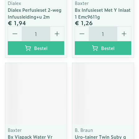
Dialex
Baxter
Dialex Perfusieset 2-weg
Bx Infusieset Met Y Inlaat
Infuusleiding+u 2m
1 Emc9611g
€ 1,94
€ 1,26
Aantal
Aantal
Bestel
Bestel
Baxter
B. Braun
Bx Viapack Water Vr
Uro-tainer Twin Suby g