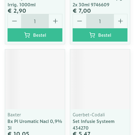
Irrig. 1000ml
2x 30ml 9746609
€ 2,90
€ 7,00
Aantal
Aantal
Bestel
Bestel
Baxter
Guerbet-Codali
Bx Pl Uromatic Nacl 0,9%
Set Infusie Systeem
3l
434270
€ 10,05
€ 5,47