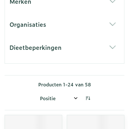
Merken
filter
Organisaties
filter
Dieetbeperkingen
filter
Producten
1
-
24
van
58
Sorteer op: