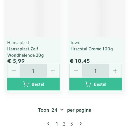
Hansaplast
Rowo
Hansaplast Zalf
Hirschtal Creme 100g
Wondhelende 20g
€ 5,99
€ 10,45
Aantal
Aantal
Bestel
Bestel
Toon
per pagina
Pagina's
U lees momenteel pagina
Pagina
Pagina
1
2
3