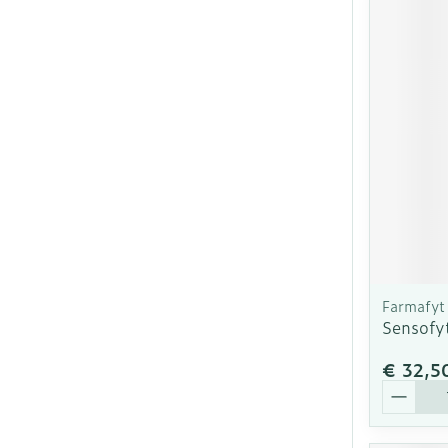
Farmafyt
Sensofy
€ 32,5
Aantal