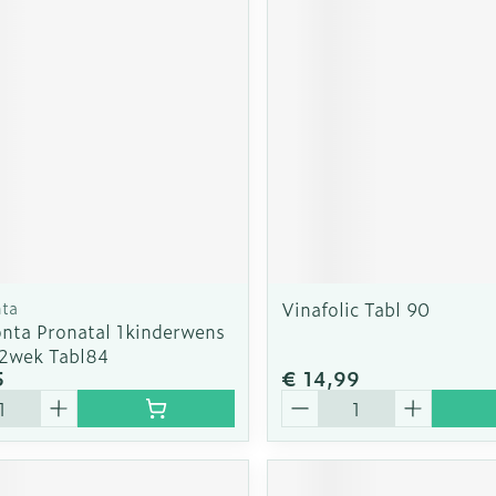
ta
Vinafolic Tabl 90
nta Pronatal 1kinderwens
2wek Tabl84
5
€ 14,99
Aantal