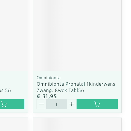
Omnibionta
Omnibionta Pronatal 1kinderwens
ps 56
Zwang. 8wek Tabl56
€ 31,95
Aantal