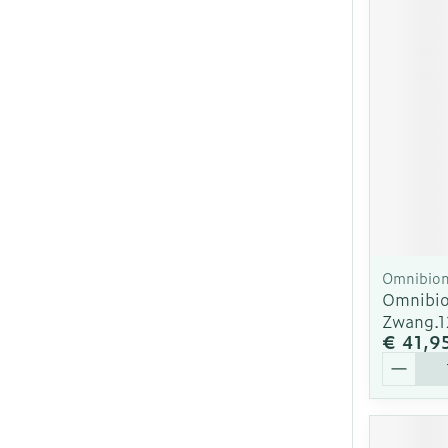
Omnibion
Omnibio
Zwang.1
€ 41,9
Aantal