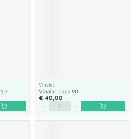
erende
Parfums en
geurproducten
Vinalac
 60
Vinalac Caps 90
€ 40,00
Aantal
CBD