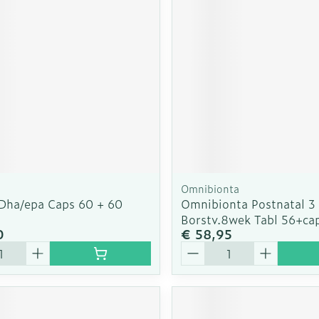
Omnibionta
 Dha/epa Caps 60 + 60
Omnibionta Postnatal 3
Borstv.8wek Tabl 56+ca
0
€ 58,95
Aantal