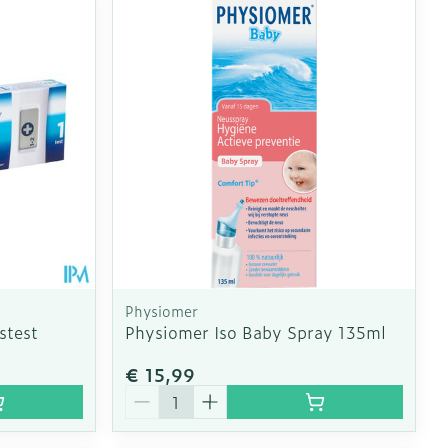
oet
geneesmiddelen
Toon meer
erende
Parfums en
geurproducten
Physiomer
stest
Physiomer Iso Baby Spray 135ml
€ 15,99
CBD
Aantal