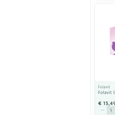
Folavit
Folavit
€ 15,4
Aantal