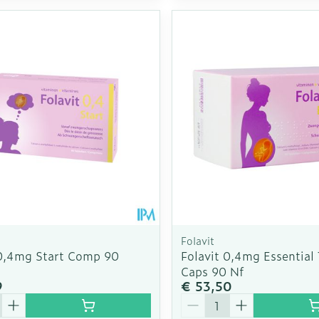
Folavit
 0,4mg Start Comp 90
Folavit 0,4mg Essential 
Caps 90 Nf
9
€ 53,50
Aantal