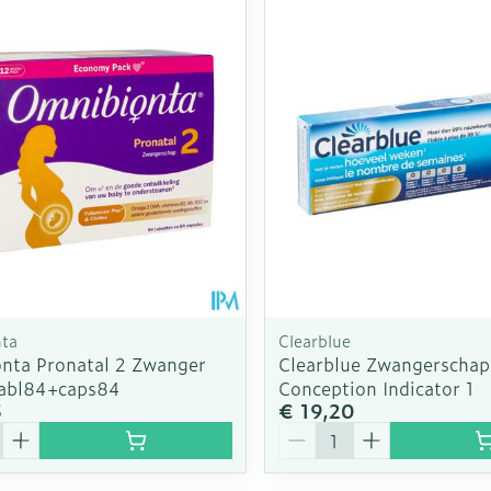
Enkel en v
Toon meer
Toon meer
rging
Supplementen
Insectenw
n
Mondmaskers
middelen
nissen
d -
uid
id
ta
Clearblue
nta Pronatal 2 Zwanger
Clearblue Zwangerschap
abl84+caps84
Conception Indicator 1
5
€ 19,20
Zelfbruiner
Scheren
Aantal