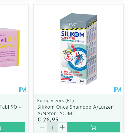
Eurogenerics (EG)
Tabl 90 +
Silikom Once Shampoo A/Luizen
A/Neten 200Ml
€ 26,95
Aantal