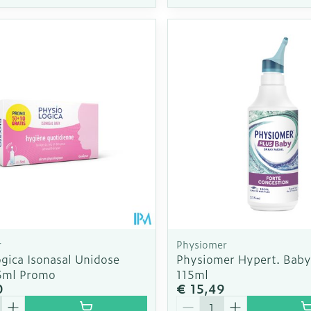
r
Physiomer
gica Isonasal Unidose
Physiomer Hypert. Baby
5ml Promo
115ml
0
€ 15,49
Aantal