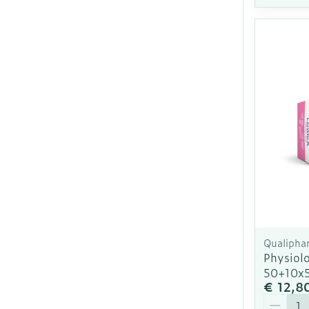
Qualipha
Physiolo
50+10x
€ 12,8
Aantal