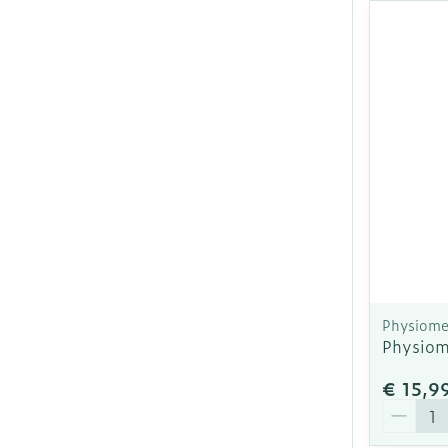
Physiome
Physiom
€ 15,9
Aantal