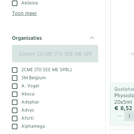
Aerosol toest
Droge voeten,
Tabletten
Akileine
kloven
Aerosol acces
Creme, gel en
Toon meer
Blaren
Zuurstof
Eelt
Ademhalingsst
Organisaties
Eksteroog - l
filter
Toon meer
Spieren en ge
2CME (TO SEE ME SPRL)
Specifiek vo
Naalden en sp
3M Belgium
A. Vogel
Infecties
Lichaamsverz
Spuiten
Qualipha
Aboca
Physiolo
Deodorant
Oplossing voor
20x5ml
Adephar
Gezichtsverzo
Naalden
€ 8,52
Luizen
Advys
Aantal
Naalden voor 
Aforti
- pennaalden
Alphamega
Diagnostica
Toon meer