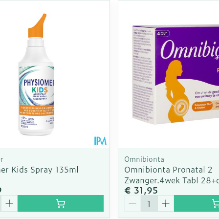
r
Omnibionta
er Kids Spray 135ml
Omnibionta Pronatal 2
Zwanger.4wek Tabl 28+
9
€ 31,95
Aantal