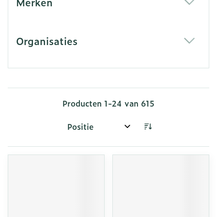
Merken
filter
Organisaties
filter
Producten
1
-
24
van
615
Sorteer op: