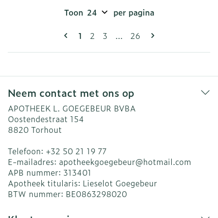
Toon
per pagina
Pagina's
U lees momenteel pagina
Pagina
Pagina
Pagina
1
2
3
...
26
Neem contact met ons op
APOTHEEK L. GOEGEBEUR BVBA
Oostendestraat 154
8820
Torhout
Telefoon:
+32 50 21 19 77
E-mailadres:
apotheekgoegebeur@
hotmail.com
APB nummer:
313401
Apotheek titularis:
Lieselot Goegebeur
BTW nummer:
BE0863298020