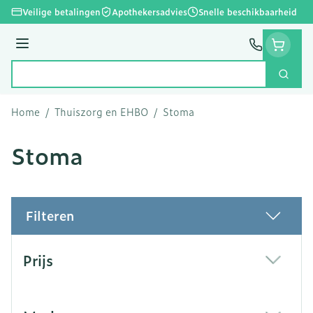
Ga naar de inhoud
Veilige betalingen
Apothekersadvies
Snelle beschikbaarheid
Menu
Zoek
Product, merk, categorie...
Home
/
Thuiszorg en EHBO
/
Stoma
Stoma
Filteren
Doorgaan naar productlijst
Prijs
filter