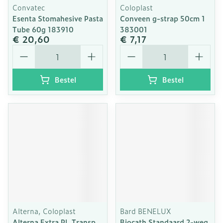
Convatec
Coloplast
Esenta Stomahesive Pasta
Conveen g-strap 50cm 1
Tube 60g 183910
383001
€ 20,60
€ 7,17
Aantal
Aantal
Bestel
Bestel
Alterna, Coloplast
Bard BENELUX
Alterna Extra Pl. Transp
Biocath Standaard 2-weg