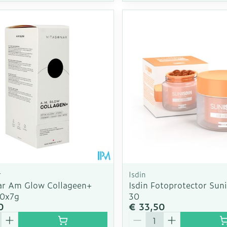
r
Isdin
ar Am Glow Collageen+
Isdin Fotoprotector Sun
30x7g
30
0
€ 33,50
Aantal