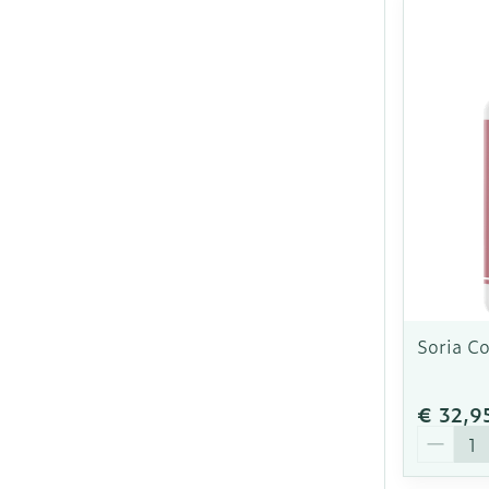
Soria C
€ 32,9
Aantal