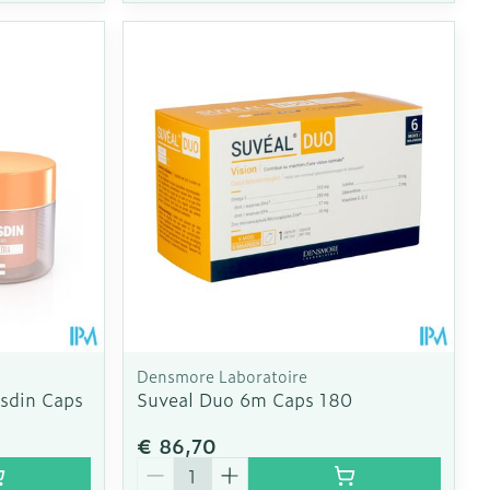
Densmore Laboratoire
isdin Caps
Suveal Duo 6m Caps 180
€ 86,70
Aantal