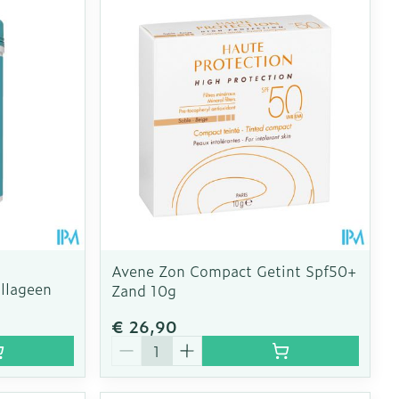
Avene Zon Compact Getint Spf50+
ollageen
Zand 10g
€ 26,90
Aantal