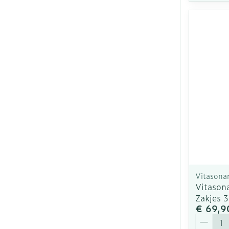
Vitasona
Vitason
Zakjes 
€ 69,9
Aantal