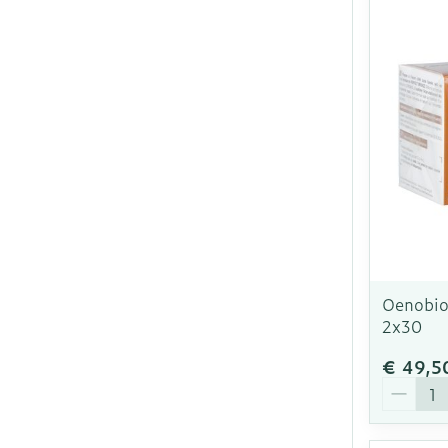
Oenobio
2x30
€ 49,5
Aantal