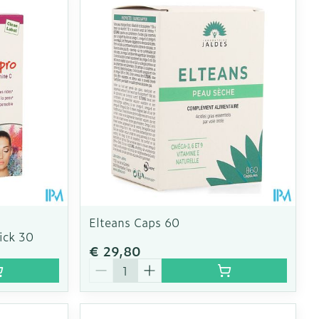
oet
geneesmiddelen
Toon meer
erende
Parfums en
geurproducten
Elteans Caps 60
ick 30
€ 29,80
Aantal
CBD