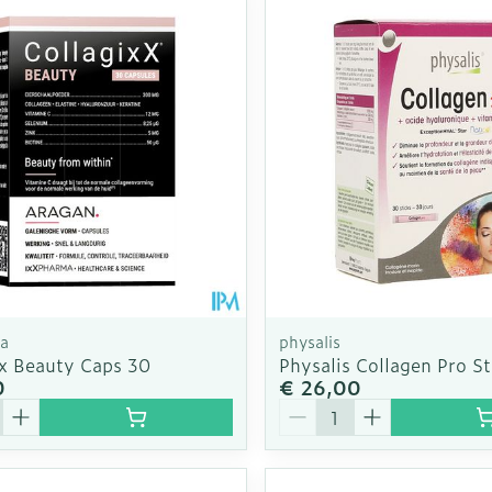
Enkel en v
Toon meer
Toon meer
rging
Supplementen
Insectenw
n
Mondmaskers
middelen
nissen
d -
uid
id
a
physalis
xx Beauty Caps 30
Physalis Collagen Pro St
0
€ 26,00
Aantal
Zelfbruiner
Scheren