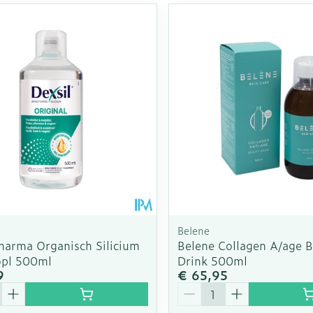
Belene
Pharma Organisch Silicium
Belene Collagen A/age 
opl 500ml
Drink 500ml
9
€ 65,95
Aantal