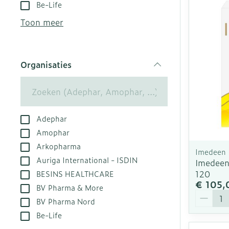
Aerosol toest
Droge voeten,
Tabletten
Be-Life
kloven
Aerosol acces
Creme, gel en
Toon meer
Blaren
Zuurstof
Eelt
Ademhalingsst
Organisaties
Eksteroog - l
filter
Toon meer
Spieren en ge
Adephar
Specifiek vo
Naalden en sp
Amophar
Arkopharma
Infecties
Lichaamsverz
Spuiten
Imedeen
Auriga International - ISDIN
Imedeen
Deodorant
Oplossing voor
120
BESINS HEALTHCARE
Gezichtsverzo
Naalden
€ 105,
Luizen
BV Pharma & More
Aantal
Naalden voor 
BV Pharma Nord
- pennaalden
Be-Life
Diagnostica
Toon meer