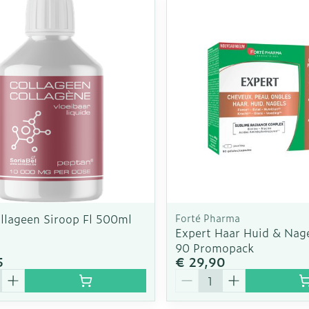
ollageen Siroop Fl 500ml
Forté Pharma
Expert Haar Huid & Nag
90 Promopack
5
€ 29,90
Aantal