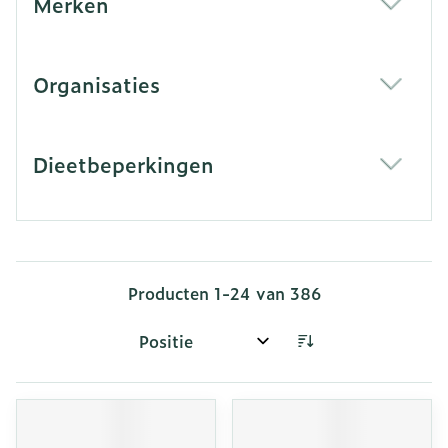
Merken
filter
Organisaties
filter
Dieetbeperkingen
filter
Producten
1
-
24
van
386
Sorteer op: