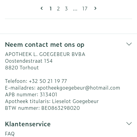
Pagina's
U lees momenteel pagina
Pagina
Pagina
Pagina
1
2
3
...
17
Neem contact met ons op
APOTHEEK L. GOEGEBEUR BVBA
Oostendestraat 154
8820
Torhout
Telefoon:
+32 50 21 19 77
E-mailadres:
apotheekgoegebeur@
hotmail.com
APB nummer:
313401
Apotheek titularis:
Lieselot Goegebeur
BTW nummer:
BE0863298020
Klantenservice
FAQ