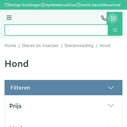
Ga naar de inhoud
Veilige betalingen
Apothekersadvies
Snelle beschikbaarheid
Menu
Zoek
Product, merk, categorie...
Home
/
Dieren en insecten
/
Dierenvoeding
/
Hond
Hond
Filteren
Doorgaan naar productlijst
Prijs
filter