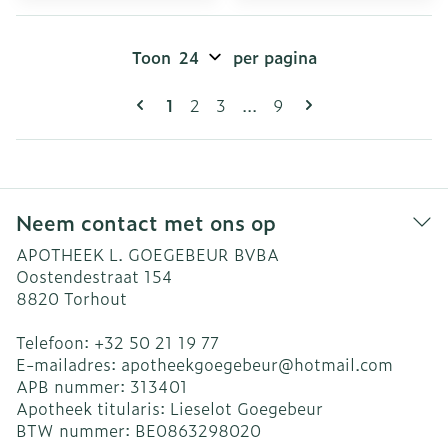
Toon
per pagina
Pagina's
U lees momenteel pagina
Pagina
Pagina
Pagina
1
2
3
...
9
Neem contact met ons op
APOTHEEK L. GOEGEBEUR BVBA
Oostendestraat 154
8820
Torhout
Telefoon:
+32 50 21 19 77
E-mailadres:
apotheekgoegebeur@
hotmail.com
APB nummer:
313401
Apotheek titularis:
Lieselot Goegebeur
BTW nummer:
BE0863298020