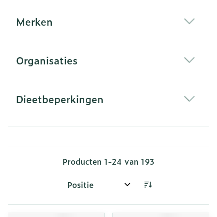
Merken
filter
Organisaties
filter
Dieetbeperkingen
filter
Producten
1
-
24
van
193
Sorteer op: