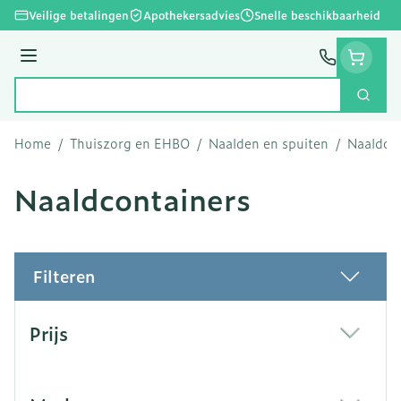
Ga naar de inhoud
Veilige betalingen
Apothekersadvies
Snelle beschikbaarheid
Menu
Zoek
Product, merk, categorie...
Home
/
Thuiszorg en EHBO
/
Naalden en spuiten
/
Naaldco
Naaldcontainers
Filteren
Doorgaan naar productlijst
Prijs
filter