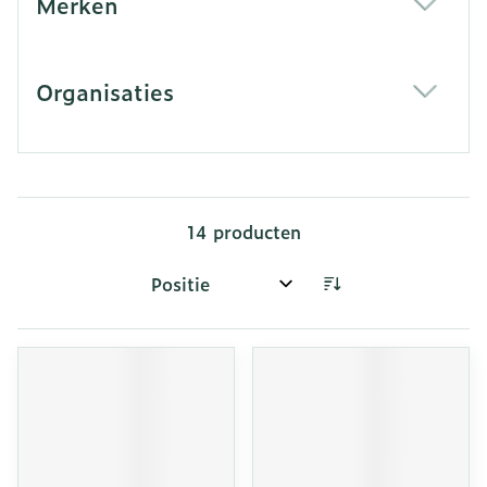
Merken
filter
Organisaties
filter
14
producten
Sorteer op: