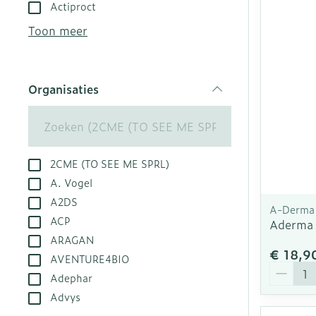
Aerosol toest
Droge voeten,
Tabletten
Actiproct
kloven
Aerosol acces
Creme, gel en
Toon meer
Blaren
Zuurstof
Eelt
Ademhalingsst
Organisaties
Eksteroog - l
filter
Toon meer
Spieren en ge
2CME (TO SEE ME SPRL)
Specifiek vo
Naalden en sp
A. Vogel
A2DS
Infecties
Lichaamsverz
Spuiten
A-Derma
ACP
Aderma 
Deodorant
Oplossing voor
ARAGAN
Gezichtsverzo
Naalden
€ 18,9
Luizen
AVENTURE4BIO
Aantal
Naalden voor 
Adephar
- pennaalden
Advys
Diagnostica
Toon meer