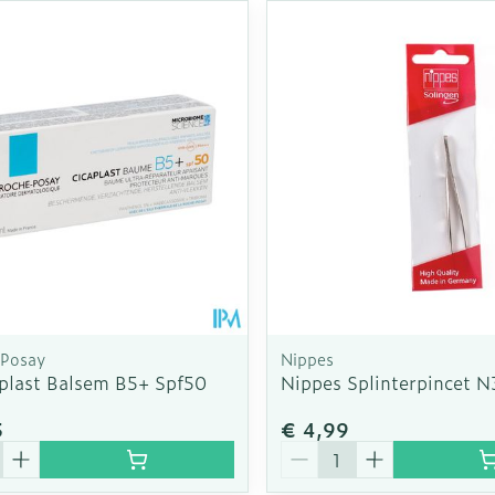
 Posay
Nippes
aplast Balsem B5+ Spf50
Nippes Splinterpincet N
5
€ 4,99
Aantal