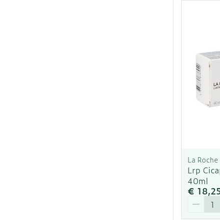
La Roche
Lrp Cic
40ml
€ 18,2
Aantal