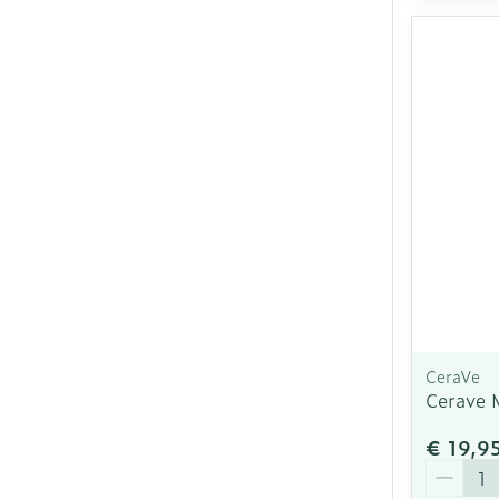
CeraVe
Cerave 
€ 19,9
Aantal