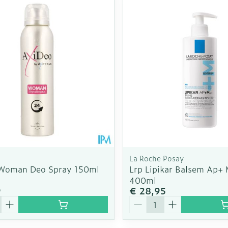
Enkel en v
Toon meer
Toon meer
rging
Supplementen
Insectenw
n
Mondmaskers
middelen
nissen
d -
uid
id
La Roche Posay
Woman Deo Spray 150ml
Lrp Lipikar Balsem Ap+
400ml
9
€ 28,95
Zelfbruiner
Scheren
Aantal