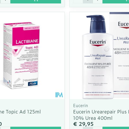
Eucerin
ane Topic Ad 125ml
Eucerin Urearepair Plus 
10% Urea 400ml
0
€ 29,95