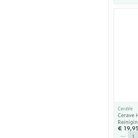
CeraVe
Cerave 
Reinigi
€ 19,9
Aantal