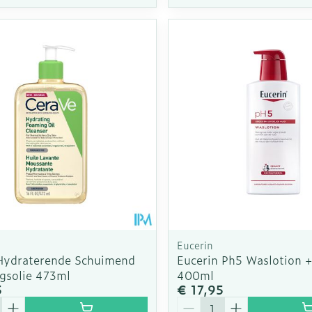
Eucerin
Hydraterende Schuimend
Eucerin Ph5 Waslotion 
ngsolie 473ml
400ml
5
€ 17,95
Aantal