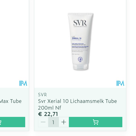
oet
geneesmiddelen
Toon meer
erende
Parfums en
geurproducten
SVR
 Max Tube
Svr Xerial 10 Lichaamsmelk Tube
200ml Nf
€ 22,71
CBD
Aantal