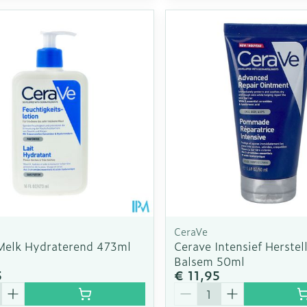
CeraVe
Melk Hydraterend 473ml
Cerave Intensief Herstel
Balsem 50ml
5
€ 11,95
Aantal