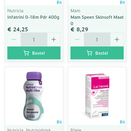
Nutricia
Mam
Infatrini 0-18m Pdr 400g
Mam Speen Skinsoft Maat
0
€ 24,25
€ 8,29
Aantal
Aantal
Bestel
Bestel
Nutricia, Nutrinidrink
Pileje