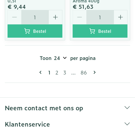
0,5l
Aroma 400g
€ 9,44
€ 51,63
Aantal
Aantal
Bestel
Bestel
Toon
per pagina
Pagina's
U lees momenteel pagina
Pagina
Pagina
Pagina
1
2
3
...
86
Neem contact met ons op
Klantenservice