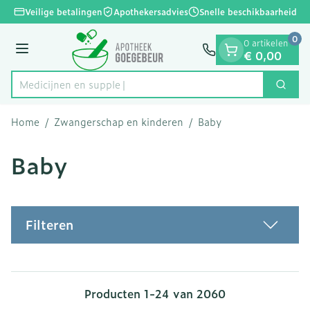
Dia 1 van 1
Ga naar de inhoud
Veilige betalingen
Apothekersadvies
Snelle beschikbaarheid
0
0 artikelen
Menu
€ 0,00
Zoek
Product, merk, categorie...
Home
/
Zwangerschap en kinderen
/
Baby
Baby
Filteren
Producten
1
-
24
van
2060