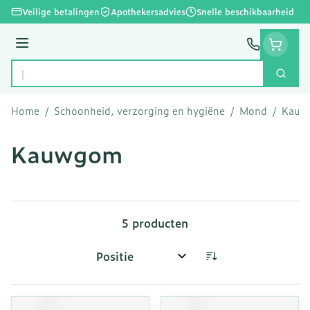
Ga naar de inhoud
Veilige betalingen
Apothekersadvies
Snelle beschikbaarheid
Menu
Zoek
Product, merk, categorie...
Home
/
Schoonheid, verzorging en hygiëne
/
Mond
/
Kauw
Kauwgom
5
producten
Sorteer op: