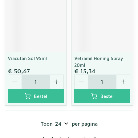
Viacutan Sol 95ml
Vetramil Honing Spray
20ml
€ 50,67
€ 15,34
Aantal
Aantal
Bestel
Bestel
Toon
per pagina
Pagina's
U lees momenteel pagina