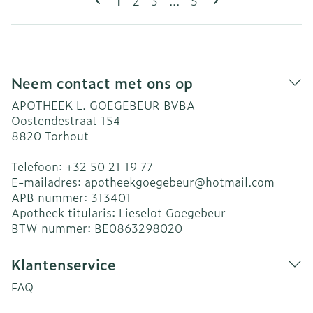
Pagina
Pagina
Pagina
1
2
3
...
5
Neem contact met ons op
APOTHEEK L. GOEGEBEUR BVBA
Oostendestraat 154
8820
Torhout
Telefoon:
+32 50 21 19 77
E-mailadres:
apotheekgoegebeur@
hotmail.com
APB nummer:
313401
Apotheek titularis:
Lieselot Goegebeur
BTW nummer:
BE0863298020
Klantenservice
FAQ