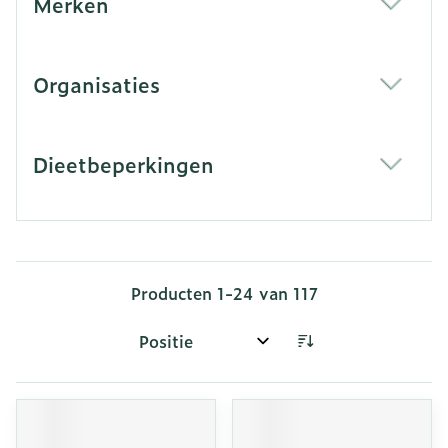
Merken
filter
Organisaties
filter
Dieetbeperkingen
filter
Producten
1
-
24
van
117
Sorteer op: