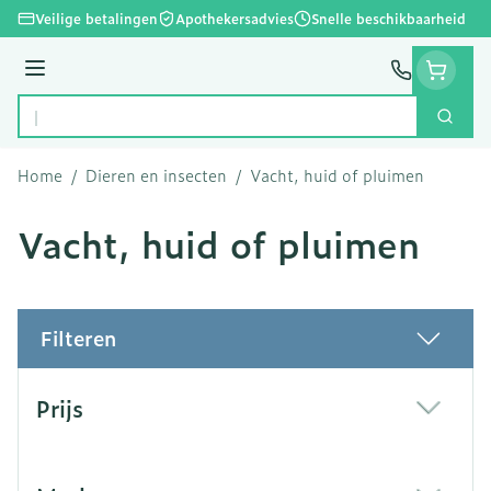
Ga naar de inhoud
Veilige betalingen
Apothekersadvies
Snelle beschikbaarheid
Menu
Zoek
Product, merk, categorie...
Home
/
Dieren en insecten
/
Vacht, huid of pluimen
Vacht, huid of pluimen
Filteren
Doorgaan naar productlijst
Prijs
filter