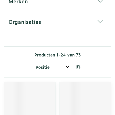
Merken
filter
Organisaties
filter
Producten
1
-
24
van
73
Sorteer op: