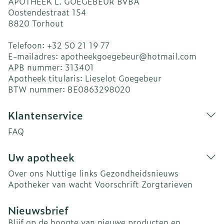
APOTHEEK L. GOEGEBEUR BVBA
Oostendestraat 154
8820
Torhout
Telefoon:
+32 50 21 19 77
E-mailadres:
apotheekgoegebeur@
hotmail.com
APB nummer:
313401
Apotheek titularis:
Lieselot Goegebeur
BTW nummer:
BE0863298020
Klantenservice
FAQ
Uw apotheek
Over ons
Nuttige links
Gezondheidsnieuws
Apotheker van wacht
Voorschrift
Zorgtarieven
Nieuwsbrief
Blijf op de hoogte van nieuwe producten en