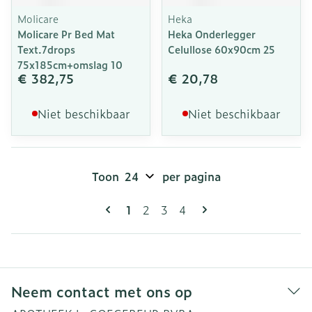
Molicare
Heka
Molicare Pr Bed Mat
Heka Onderlegger
Text.7drops
Celullose 60x90cm 25
75x185cm+omslag 10
€ 382,75
€ 20,78
Niet beschikbaar
Niet beschikbaar
Toon
per pagina
Pagina's
U lees momenteel pagina
Pagina
Pagina
Pagina
1
2
3
4
Neem contact met ons op