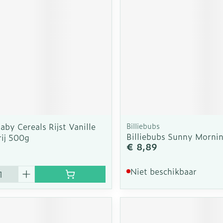
rging
Supplementen
Insectenw
n
Mondmaskers
middelen
nissen
d -
uid
id
aby Cereals Rijst Vanille
Billiebubs
Billiebubs Sunny Morni
rij 500g
€ 8,89
Zelfbruiner
Scheren
Niet beschikbaar