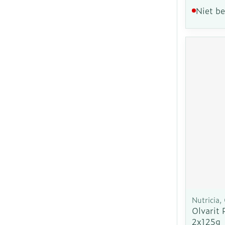
Niet b
Nutricia, 
Olvarit
2x125g