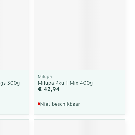
erende
Parfums en
geurproducten
Milupa
ngs 300g
Milupa Pku 1 Mix 400g
€ 42,94
CBD
Niet beschikbaar