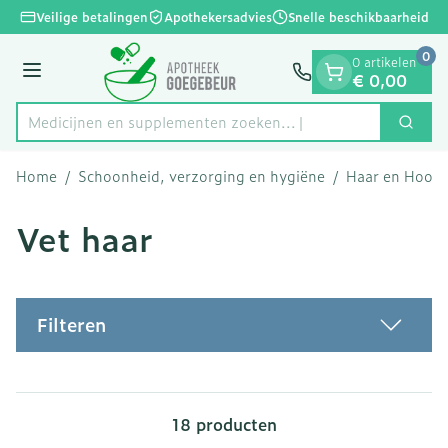
Dia 1 van 1
Ga naar de inhoud
Veilige betalingen
Apothekersadvies
Snelle beschikbaarheid
0
0 artikelen
Menu
€ 0,00
Medicijnen en supplemente
Zoek
Product, merk, categorie...
Home
/
Schoonheid, verzorging en hygiëne
/
Haar en Hoofd
Vet haar
Filteren
18
producten