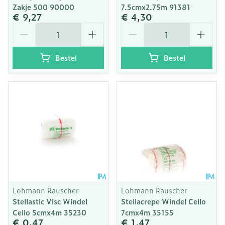
Zakje 500 90000
7.5cmx2.75m 91381
€ 9,27
€ 4,30
Aantal
Aantal
Bestel
Bestel
Lohmann Rauscher
Lohmann Rauscher
Stellastic Visc Windel
Stellacrepe Windel Cello
Cello 5cmx4m 35230
7cmx4m 35155
€ 0,47
€ 1,47