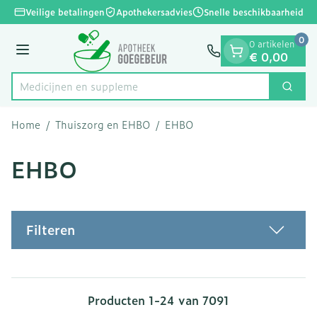
Dia 1 van 1
Ga naar de inhoud
Veilige betalingen
Apothekersadvies
Snelle beschikbaarheid
0
0 artikelen
Menu
€ 0,00
Me
Zoek
Product, merk, categorie...
Home
/
Thuiszorg en EHBO
/
EHBO
EHBO
Filteren
Producten
1
-
24
van
7091