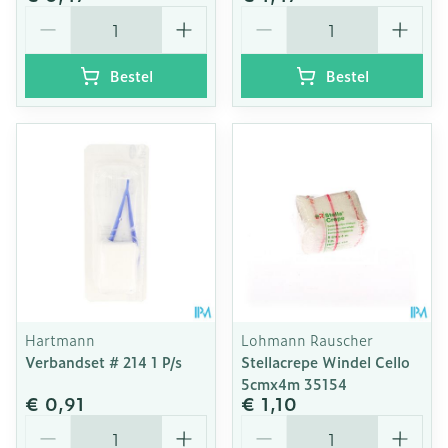
Aantal
Aantal
Bestel
Bestel
Hartmann
Lohmann Rauscher
Verbandset # 214 1 P/s
Stellacrepe Windel Cello
5cmx4m 35154
€ 0,91
€ 1,10
Aantal
Aantal