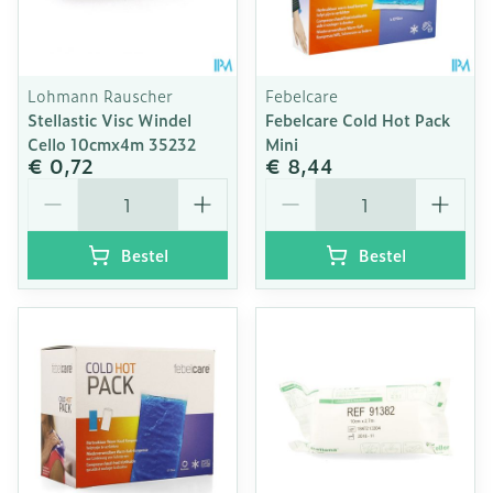
Lohmann Rauscher
Febelcare
Stellastic Visc Windel
Febelcare Cold Hot Pack
Cello 10cmx4m 35232
Mini
€ 0,72
€ 8,44
Aantal
Aantal
Bestel
Bestel