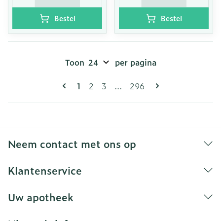
Bestel
Bestel
Toon
per pagina
Pagina's
U lees momenteel pagina
Pagina
Pagina
Pagina
1
2
3
...
296
Neem contact met ons op
Klantenservice
Uw apotheek