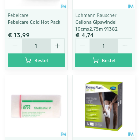
Febelcare
Lohmann Rauscher
Febelcare Cold Hot Pack
Cellona Gipswindel
10cmx2.75m 91382
€ 13,99
€ 4,74
Aantal
Aantal
Bestel
Bestel