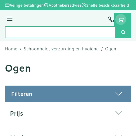
Ga naar de inhoud
Veilige betalingen
Apothekersadvies
Snelle beschikbaarheid
Menu
Zoek
Product, merk, categorie...
Home
/
Schoonheid, verzorging en hygiëne
/
Ogen
Ogen
Filteren
Doorgaan naar productlijst
Prijs
filter