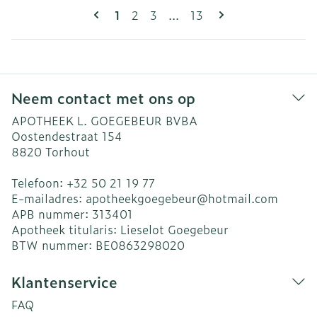
Pagina's
U lees momenteel pagina
Pagina
Pagina
Pagina
1
2
3
...
13
Neem contact met ons op
APOTHEEK L. GOEGEBEUR BVBA
Oostendestraat 154
8820
Torhout
Telefoon:
+32 50 21 19 77
E-mailadres:
apotheekgoegebeur@
hotmail.com
APB nummer:
313401
Apotheek titularis:
Lieselot Goegebeur
BTW nummer:
BE0863298020
Klantenservice
FAQ