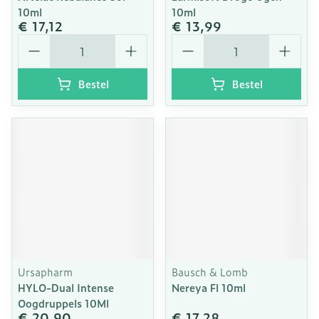
10ml
10ml
€ 17,12
€ 13,99
Aantal
Aantal
Bestel
Bestel
Ursapharm
Bausch & Lomb
HYLO-Dual Intense
Nereya Fl 10ml
Oogdruppels 10Ml
€ 20,90
€ 17,28