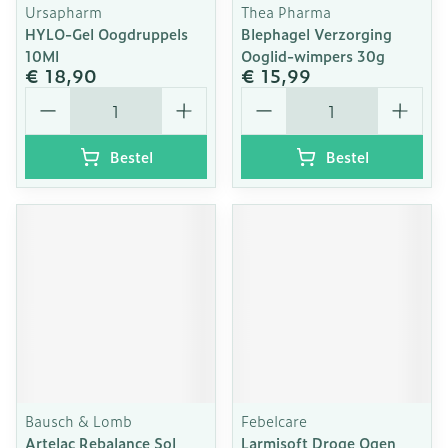
Ursapharm
Thea Pharma
HYLO-Gel Oogdruppels
Blephagel Verzorging
10Ml
Ooglid-wimpers 30g
€ 18,90
€ 15,99
Aantal
Aantal
Bestel
Bestel
Bausch & Lomb
Febelcare
Artelac Rebalance Sol
Larmisoft Droge Ogen