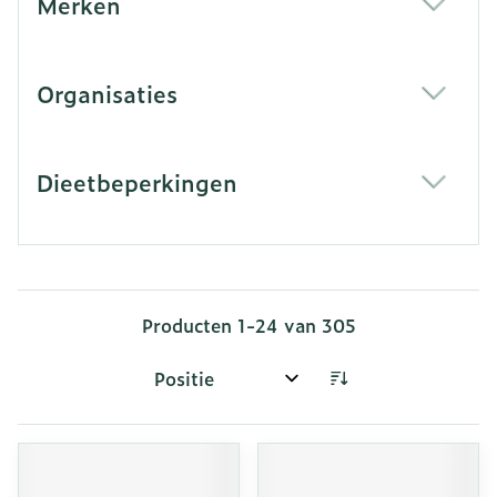
Merken
filter
Organisaties
filter
Dieetbeperkingen
filter
Producten
1
-
24
van
305
Sorteer op: