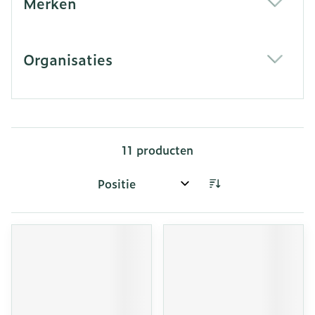
Merken
filter
Organisaties
filter
11
producten
Sorteer op: