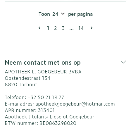
Toon
per pagina
Pagina's
U lees momenteel pagina
Pagina
Pagina
Pagina
1
2
3
...
14
Neem contact met ons op
APOTHEEK L. GOEGEBEUR BVBA
Oostendestraat 154
8820
Torhout
Telefoon:
+32 50 21 19 77
E-mailadres:
apotheekgoegebeur@
hotmail.com
APB nummer:
313401
Apotheek titularis:
Lieselot Goegebeur
BTW nummer:
BE0863298020