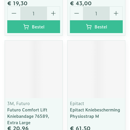
€ 19,30
€ 43,00
Aantal
Aantal
Bestel
Bestel
3M, Futuro
Epitact
Futuro Comfort Lift
Epitact Kniebescherming
Kniebandage 76589,
Physiostrap M
Extra Large
€ 20,96
€ 61,50