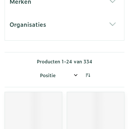
Merken
filter
Organisaties
filter
Producten
1
-
24
van
334
Sorteer op: