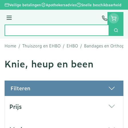
Ga naar de inhoud
Veilige betalingen
Apothekersadvies
Snelle beschikbaarheid
Menu
Zoek
Product, merk, categorie...
Home
/
Thuiszorg en EHBO
/
EHBO
/
Bandages en Orthoped
Knie, heup en been
Filteren
Doorgaan naar productlijst
Prijs
filter