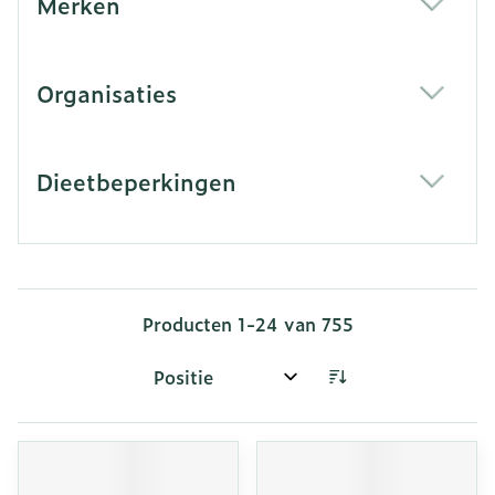
Merken
filter
Organisaties
filter
Dieetbeperkingen
filter
Producten
1
-
24
van
755
Sorteer op: