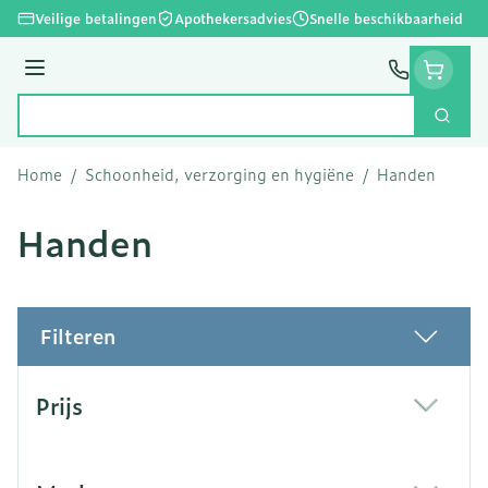
Ga naar de inhoud
Veilige betalingen
Apothekersadvies
Snelle beschikbaarheid
Menu
Zoek
Product, merk, categorie...
Home
/
Schoonheid, verzorging en hygiëne
/
Handen
Handen
Filteren
Doorgaan naar productlijst
Prijs
filter