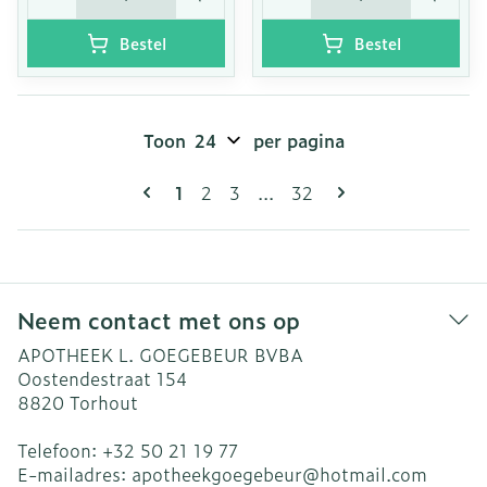
Bestel
Bestel
Toon
per pagina
Pagina's
U lees momenteel pagina
Pagina
Pagina
Pagina
1
2
3
...
32
Neem contact met ons op
APOTHEEK L. GOEGEBEUR BVBA
Oostendestraat 154
8820
Torhout
Telefoon:
+32 50 21 19 77
E-mailadres:
apotheekgoegebeur@
hotmail.com