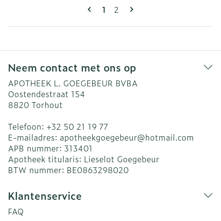
Pagina's
U lees momenteel pagina
Pagina
1
2
Neem contact met ons op
APOTHEEK L. GOEGEBEUR BVBA
Oostendestraat 154
8820
Torhout
Telefoon:
+32 50 21 19 77
E-mailadres:
apotheekgoegebeur@
hotmail.com
APB nummer:
313401
Apotheek titularis:
Lieselot Goegebeur
BTW nummer:
BE0863298020
Klantenservice
FAQ