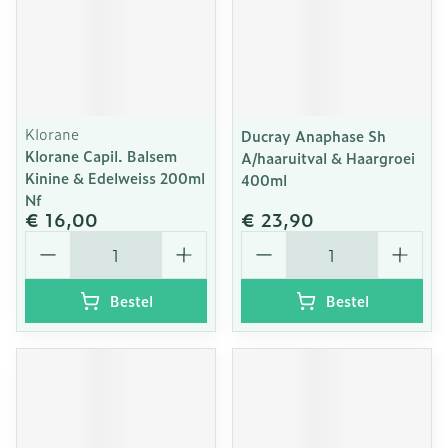
Klorane
Ducray Anaphase Sh
Klorane Capil. Balsem
A/haaruitval & Haargroei
Kinine & Edelweiss 200ml
400ml
Nf
€ 16,00
€ 23,90
Aantal
Aantal
Bestel
Bestel