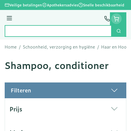
Ga naar de inhoud
Veilige betalingen
Apothekersadvies
Snelle beschikbaarheid
Menu
Zoek
Product, merk, categorie...
Home
/
Schoonheid, verzorging en hygiëne
/
Haar en Hoofd
Shampoo, conditioner
Filteren
Doorgaan naar productlijst
Prijs
filter