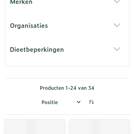
Merken
filter
Organisaties
filter
Dieetbeperkingen
filter
Producten
1
-
24
van
34
Sorteer op: