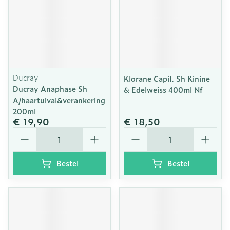
Ducray
Klorane Capil. Sh Kinine
Ducray Anaphase Sh
& Edelweiss 400ml Nf
A/haartuival&verankering
200ml
€ 19,90
€ 18,50
Aantal
Aantal
Bestel
Bestel