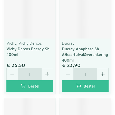
Vichy, Vichy Dercos
Ducray
Vichy Dercos Energy Sh
Ducray Anaphase Sh
400ml
A/haartuival&verankering
400ml
€ 26,50
€ 23,90
Aantal
Aantal
Bestel
Bestel