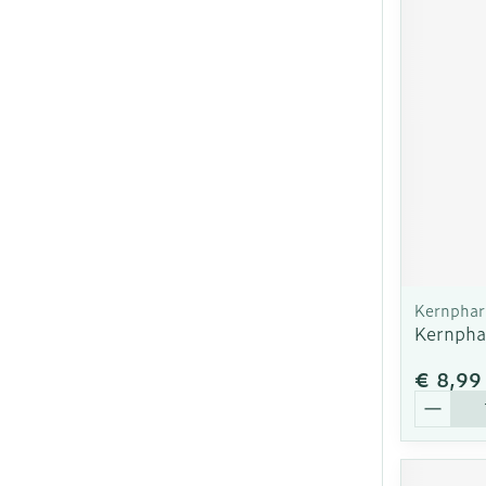
Kernpha
Kernpha
€ 8,99
Aantal