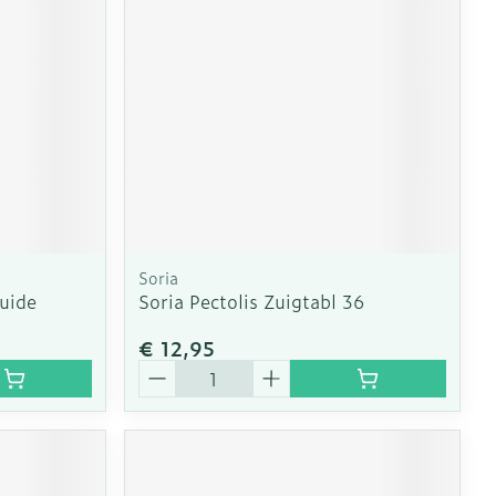
erende
Parfums en
geurproducten
Soria
quide
Soria Pectolis Zuigtabl 36
€ 12,95
Aantal
CBD