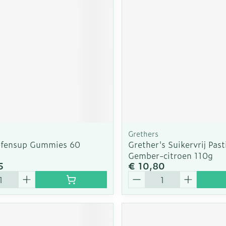
Grethers
efensup Gummies 60
Grether's Suikervrij Pasti
Gember-citroen 110g
5
€ 10,80
Aantal