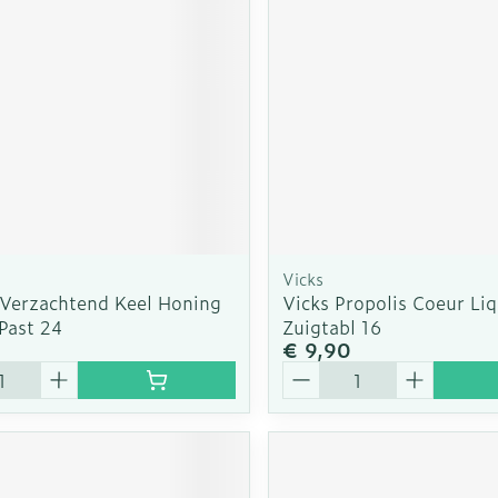
rging
Supplementen
Insectenw
n
Mondmaskers
middelen
nissen
d -
uid
id
Vicks
 Verzachtend Keel Honing
Vicks Propolis Coeur Li
Past 24
Zuigtabl 16
€ 9,90
Aantal
Zelfbruiner
Scheren