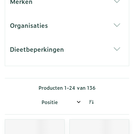
Merken
filter
Organisaties
filter
Dieetbeperkingen
filter
Producten
1
-
24
van
136
Sorteer op: