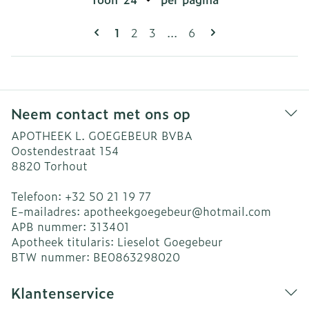
Pagina's
U lees momenteel pagina
Pagina
Pagina
Pagina
1
2
3
...
6
Neem contact met ons op
APOTHEEK L. GOEGEBEUR BVBA
Oostendestraat 154
8820
Torhout
Telefoon:
+32 50 21 19 77
E-mailadres:
apotheekgoegebeur@
hotmail.com
APB nummer:
313401
Apotheek titularis:
Lieselot Goegebeur
BTW nummer:
BE0863298020
Klantenservice