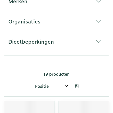
Merken
filter
Organisaties
filter
Dieetbeperkingen
filter
19
producten
Sorteer op: