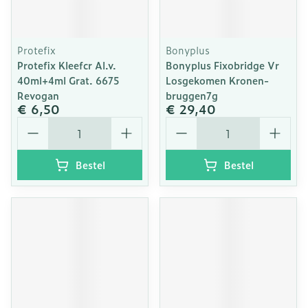
Protefix
Bonyplus
Protefix Kleefcr Al.v.
Bonyplus Fixobridge Vr
40ml+4ml Grat. 6675
Losgekomen Kronen-
Revogan
bruggen7g
€ 6,50
€ 29,40
Aantal
Aantal
Bestel
Bestel