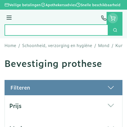
Ga naar de inhoud
Veilige betalingen
Apothekersadvies
Snelle beschikbaarheid
Menu
Zoek
Product, merk, categorie...
Home
/
Schoonheid, verzorging en hygiëne
/
Mond
/
Kunst
Bevestiging prothese
Filteren
Doorgaan naar productlijst
Prijs
filter