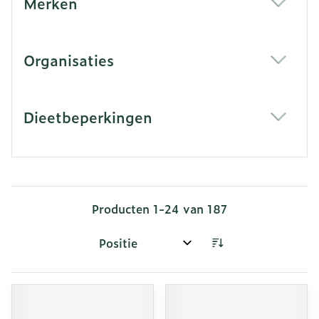
Merken
filter
Organisaties
filter
Dieetbeperkingen
filter
Producten
1
-
24
van
187
Sorteer op: