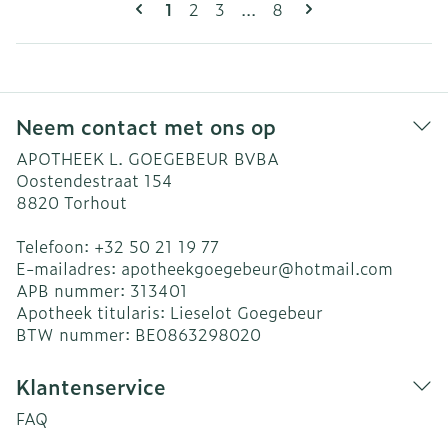
Pagina's
U lees momenteel pagina
Pagina
Pagina
Pagina
1
2
3
...
8
Neem contact met ons op
APOTHEEK L. GOEGEBEUR BVBA
Oostendestraat 154
8820
Torhout
Telefoon:
+32 50 21 19 77
E-mailadres:
apotheekgoegebeur@
hotmail.com
APB nummer:
313401
Apotheek titularis:
Lieselot Goegebeur
BTW nummer:
BE0863298020
Klantenservice
FAQ