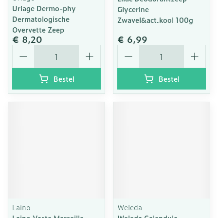
Uriage Dermo-phy
Glycerine
Dermatologische
Zwavel&act.kool 100g
Overvette Zeep
€ 8,20
€ 6,99
Aantal
Aantal
Bestel
Bestel
Laino
Weleda
Laino Vaste Marseille
Weleda Calendula