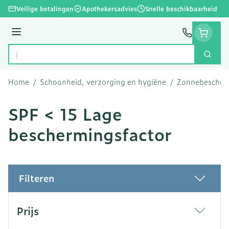
Ga naar de inhoud
Veilige betalingen
Apothekersadvies
Snelle beschikbaarheid
Menu
Zoek
Product, merk, categorie...
Home
/
Schoonheid, verzorging en hygiëne
/
Zonnebescher
SPF < 15 Lage
beschermingsfactor
Filteren
Doorgaan naar productlijst
Prijs
filter