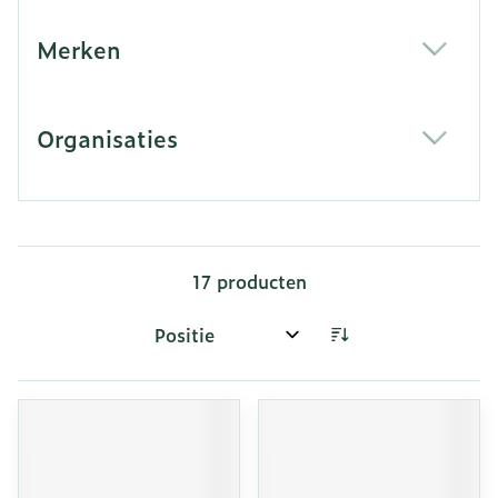
Merken
filter
Organisaties
filter
17
producten
Sorteer op: