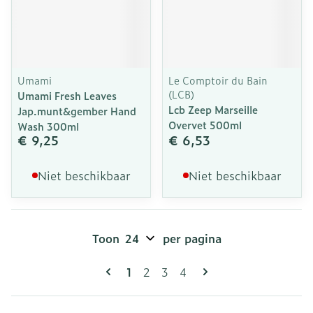
Umami
Le Comptoir du Bain
(LCB)
Umami Fresh Leaves
Lcb Zeep Marseille
Jap.munt&gember Hand
Overvet 500ml
Wash 300ml
€ 9,25
€ 6,53
Niet beschikbaar
Niet beschikbaar
Toon
per pagina
Pagina's
U lees momenteel pagina
Pagina
Pagina
Pagina
1
2
3
4