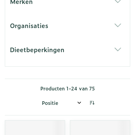
Merken
filter
Organisaties
filter
Dieetbeperkingen
filter
Producten
1
-
24
van
75
Sorteer op: