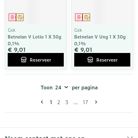
Geneesmiddel
Op voorschrift
Geneesmiddel
Op voorschrift
Gsk
Gsk
Betnelan V Lotio 1 X 30g
Betnelan V Ung 1 X 30g
0,1%
0,1%
€ 9,01
€ 9,01
Reserveer
Reserveer
Toon
per pagina
Pagina's
U lees momenteel pagina
Pagina
Pagina
Pagina
1
2
3
...
17