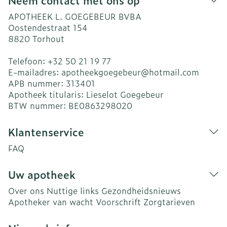
Neem contact met ons op
APOTHEEK L. GOEGEBEUR BVBA
Oostendestraat 154
8820
Torhout
Telefoon:
+32 50 21 19 77
E-mailadres:
apotheekgoegebeur@
hotmail.com
APB nummer:
313401
Apotheek titularis:
Lieselot Goegebeur
BTW nummer:
BE0863298020
Klantenservice
FAQ
Uw apotheek
Over ons
Nuttige links
Gezondheidsnieuws
Apotheker van wacht
Voorschrift
Zorgtarieven