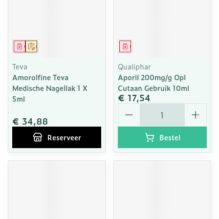
Geneesmiddel
Op voorschrift
Geneesmiddel
Teva
Qualiphar
Amorolfine Teva
Aporil 200mg/g Opl
Medische Nagellak 1 X
Cutaan Gebruik 10ml
€ 17,54
5ml
Aantal
€ 34,88
Reserveer
Bestel