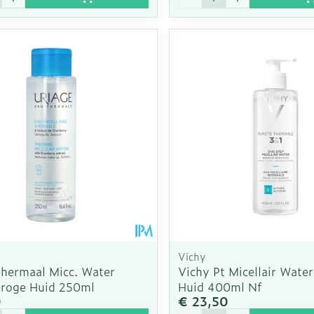
Vichy
Thermaal Micc. Water
Vichy Pt Micellair Wate
roge Huid 250ml
Huid 400ml Nf
0
€ 23,50