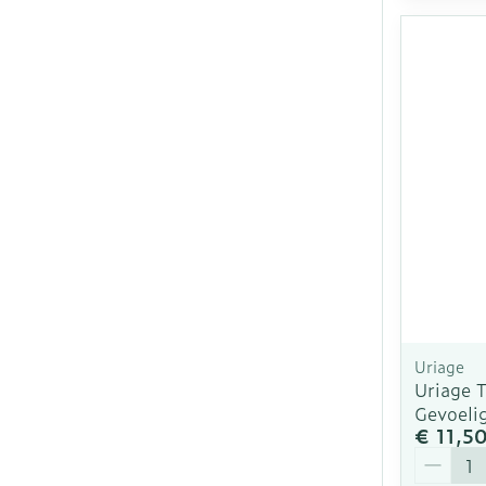
Uriage
Uriage 
Gevoeli
€ 11,5
Aantal