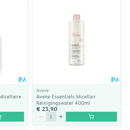
oet
geneesmiddelen
Toon meer
erende
Parfums en
geurproducten
Avene
icellaire
Avene Essentiels Micellair
Reinigingswater 400ml
€ 23,90
CBD
Aantal