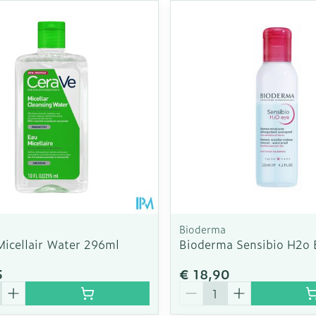
Bioderma
Micellair Water 296ml
Bioderma Sensibio H2o 
5
€ 18,90
Aantal