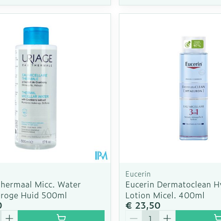
Eucerin
Thermaal Micc. Water
Eucerin Dermatoclean H
roge Huid 500ml
Lotion Micel. 400ml
0
€ 23,50
Aantal