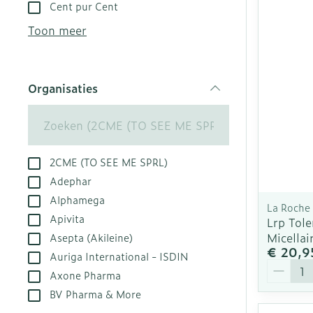
Aerosol toest
Droge voeten,
Tabletten
Cent pur Cent
kloven
Aerosol acces
Creme, gel en
Toon meer
Blaren
Zuurstof
Eelt
Ademhalingsst
Organisaties
Eksteroog - l
filter
Toon meer
Spieren en ge
2CME (TO SEE ME SPRL)
Specifiek vo
Naalden en sp
Adephar
Alphamega
Infecties
Lichaamsverz
Spuiten
La Roche
Apivita
Lrp Tole
Deodorant
Oplossing voor
Micellai
Asepta (Akileine)
Gezichtsverzo
Naalden
€ 20,9
Luizen
Auriga International - ISDIN
Aantal
Naalden voor 
Axone Pharma
- pennaalden
BV Pharma & More
Diagnostica
Toon meer