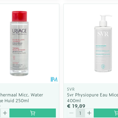
SVR
Thermaal Micc. Water
Svr Physiopure Eau Micel
ge Huid 250ml
400ml
0
€ 19,89
Aantal