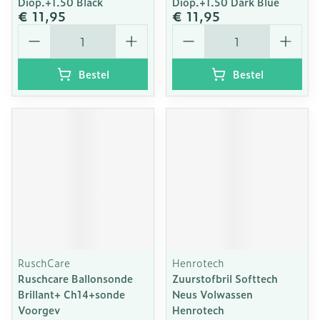
Diop.+1.50 Black
Diop.+1.50 Dark Blue
€ 11,95
€ 11,95
Aantal
Aantal
Bestel
Bestel
RuschCare
Henrotech
Ruschcare Ballonsonde
Zuurstofbril Softtech
Brillant+ Ch14+sonde
Neus Volwassen
Voorgev
Henrotech