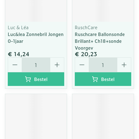
Luc & Léa
RuschCare
Luc&lea Zonnebril Jongen
Ruschcare Ballonsonde
0-1jaar
Brillant+ Ch18+sonde
Voorgev
€ 14,24
€ 20,23
Aantal
Aantal
Bestel
Bestel