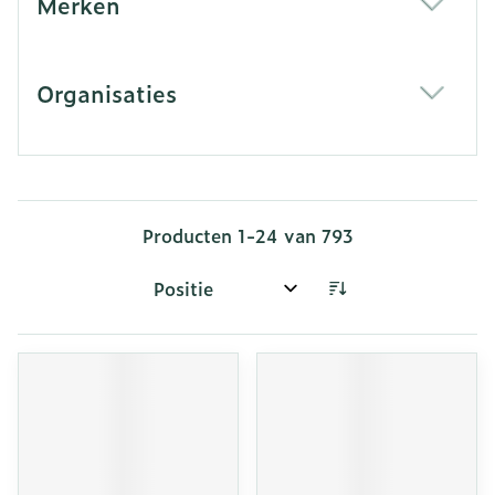
Merken
filter
Organisaties
filter
Producten
1
-
24
van
793
Sorteer op: