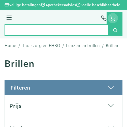
Ga naar de inhoud
Veilige betalingen
Apothekersadvies
Snelle beschikbaarheid
Menu
Zoek
Product, merk, categorie...
Home
/
Thuiszorg en EHBO
/
Lenzen en brillen
/
Brillen
Brillen
Filteren
Doorgaan naar productlijst
Prijs
filter