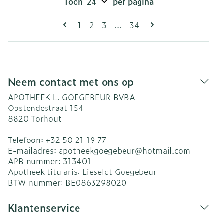
Toon
per pagina
Pagina's
U lees momenteel pagina
Pagina
Pagina
Pagina
1
2
3
...
34
Neem contact met ons op
APOTHEEK L. GOEGEBEUR BVBA
Oostendestraat 154
8820
Torhout
Telefoon:
+32 50 21 19 77
E-mailadres:
apotheekgoegebeur@
hotmail.com
APB nummer:
313401
Apotheek titularis:
Lieselot Goegebeur
BTW nummer:
BE0863298020
Klantenservice