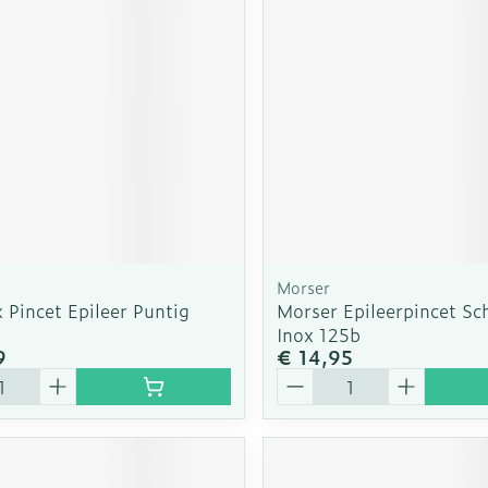
Morser
 Pincet Epileer Puntig
Morser Epileerpincet Sc
Inox 125b
9
€ 14,95
Aantal