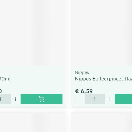
r
Nippes
30ml
Nippes Epileerpincet Ha
0
€ 6,59
Aantal