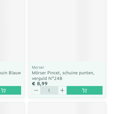
Morser
huin Blauw
Mörser Pincet, schuine punten,
verguld N°24B
€ 8,99
Aantal