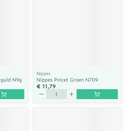
erende
Parfums en
geurproducten
Nippes
rguld N9g
Nippes Pincet Groen N709
€ 11,79
Aantal
CBD