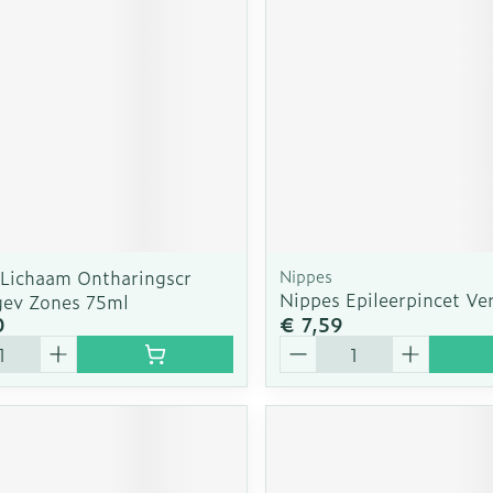
rging
Supplementen
Insectenw
n
Mondmaskers
middelen
nissen
d -
uid
id
 Lichaam Ontharingscr
Nippes
Nippes Epileerpincet Ve
gev Zones 75ml
0
€ 7,59
Aantal
Zelfbruiner
Scheren