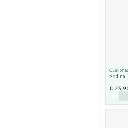
Qualipha
Andina 
€ 23,9
Aantal