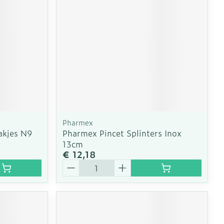
Pharmex
akjes N9
Pharmex Pincet Splinters Inox
13cm
€ 12,18
Aantal