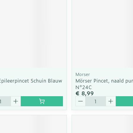
Morser
Epileerpincet Schuin Blauw
Mörser Pincet, naald pun
N°24C
€ 8,99
Aantal