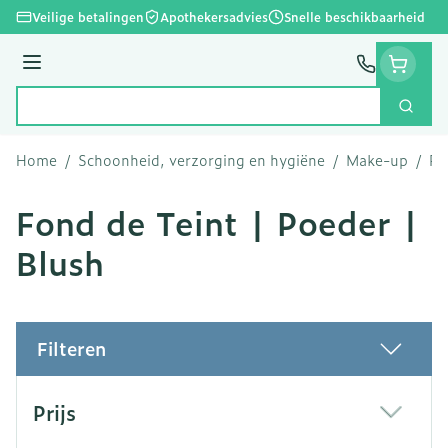
Ga naar de inhoud
Veilige betalingen
Apothekersadvies
Snelle beschikbaarheid
Menu
Zoek
Product, merk, categorie...
Home
/
Schoonheid, verzorging en hygiëne
/
Make-up
/
Fo
Fond de Teint | Poeder |
Blush
Filteren
Doorgaan naar productlijst
Prijs
filter