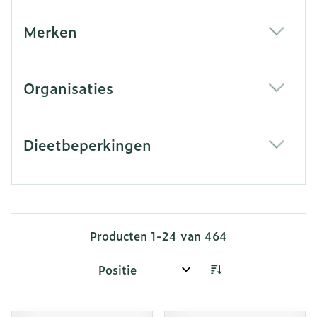
Merken
filter
Organisaties
filter
Dieetbeperkingen
filter
Producten
1
-
24
van
464
Sorteer op: