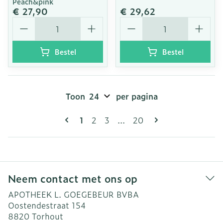
Peach&pink
€ 27,90
€ 29,62
Aantal
Aantal
Bestel
Bestel
Toon
per pagina
Pagina's
U lees momenteel pagina
Pagina
Pagina
Pagina
1
2
3
...
20
Neem contact met ons op
APOTHEEK L. GOEGEBEUR BVBA
Oostendestraat 154
8820
Torhout