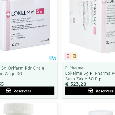
middel
voorschrift
Geneesmiddel
Op voorschrift
 5g Orifarm Pdr Orale
Pi Pharma
Lokelma 5g Pi Pharma P
ie Zakje 30
Susp Zakje 30 Pip
35
€ 323,28
Reserveer
Reserveer