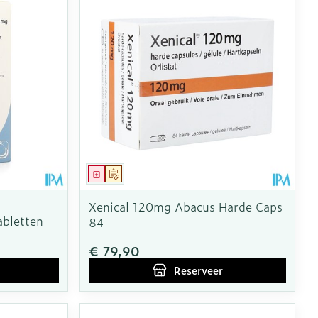
Geneesmiddel
Op voorschrift
Xenical 120mg Abacus Harde Caps
bletten
84
€ 79,90
Reserveer