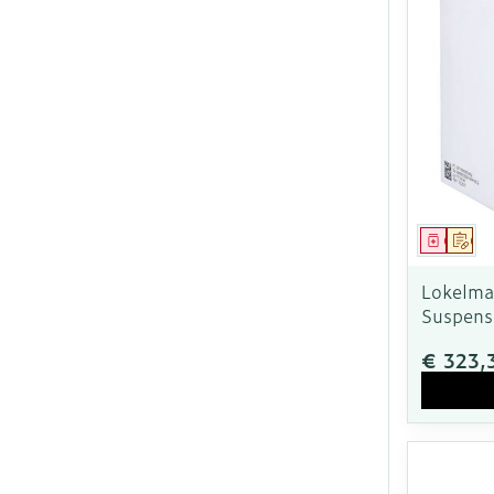
Genees
Op 
Lokelma
Suspens
€ 323,