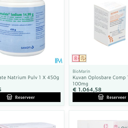
Enkel en v
Toon meer
Toon meer
rging
Supplementen
Insectenw
n
Mondmaskers
middelen
nissen
d -
uid
middel
voorschrift
Geneesmiddel
Op voorschrift
id
BioMarin
ate Natrium Pulv 1 X 450g
Kuvan Oplosbare Comp 
100mg
5
€ 1.064,58
Reserveer
Reserveer
Zelfbruiner
Scheren