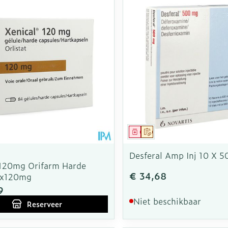
middel
voorschrift
Geneesmiddel
Op voorschrift
Desferal Amp Inj 10 X 
 120mg Orifarm Harde
€ 34,68
4x120mg
9
Niet beschikbaar
Reserveer