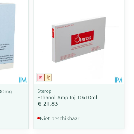
Geneesmiddel
Op voorschrift
500mg
Sterop
Ethanol Amp Inj 10x10ml
€ 21,83
Niet beschikbaar