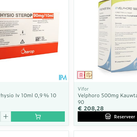
middel
Geneesmiddel
Op voorschrift
Vifor
Physio Iv 10ml 0,9 % 10
Velphoro 500mg Kauwta
90
€ 208,28
Reserveer