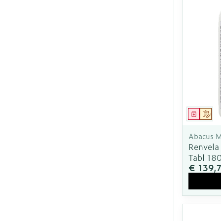
Genees
Op 
Abacus M
Renvela
Tabl 18
€ 139,