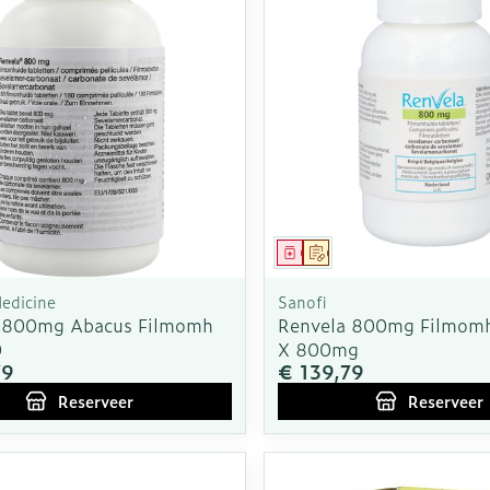
middel
voorschrift
Geneesmiddel
Op voorschrift
edicine
Sanofi
 800mg Abacus Filmomh
Renvela 800mg Filmomh
0
X 800mg
79
€ 139,79
Reserveer
Reserveer