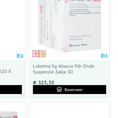
oet
geneesmiddelen
Toon meer
erende
Parfums en
geurproducten
Geneesmiddel
Op voorschrift
Lokelma 5g Abacus Pdr Orale
120 X
Suspensie Zakje 30
€ 323,35
Reserveer
CBD