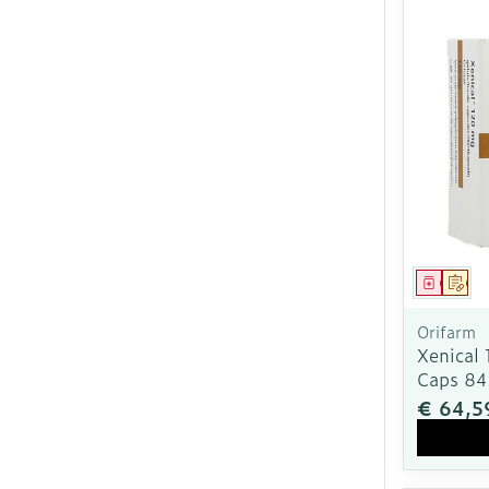
Genees
Op 
Orifarm
Xenical
Caps 8
€ 64,5