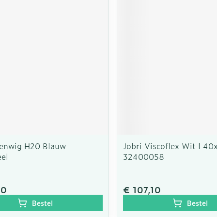
eenwig H20 Blauw
Jobri Viscoflex Wit l 4
eel
32400058
90
€ 107,10
Bestel
Bestel