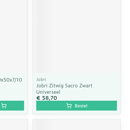
erende
Parfums en
geurproducten
0x50x7/10
Jobri
Jobri Zitwig Sacro Zwart
Universeel
€ 58,70
CBD
Bestel