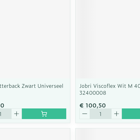
rging
Supplementen
Insectenw
n
Mondmaskers
middelen
nissen
d -
uid
id
tterback Zwart Universeel
Jobri Viscoflex Wit M 4
32400008
10
€ 100,50
Zelfbruiner
Scheren
Aantal