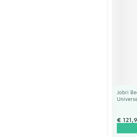
Jobri B
Univers
€ 121,