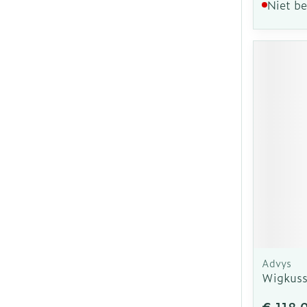
Niet b
Advys
Wigkuss
€ 118,