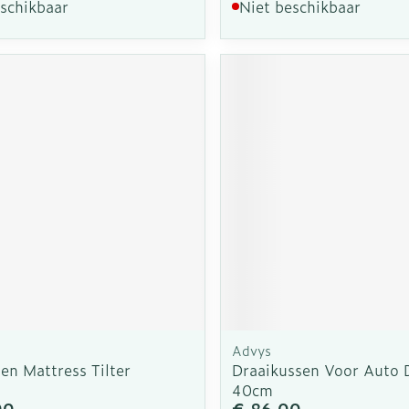
eschikbaar
Niet beschikbaar
Advys
en Mattress Tilter
Draaikussen Voor Auto 
40cm
00
€ 86,00