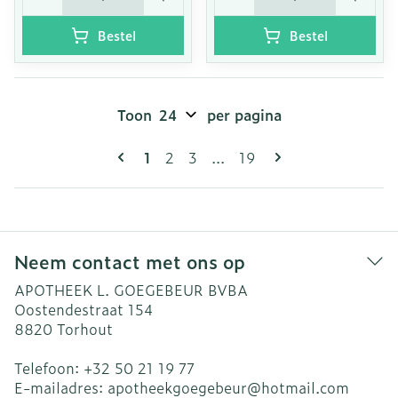
Bestel
Bestel
Toon
per pagina
Pagina's
U lees momenteel pagina
Pagina
Pagina
Pagina
1
2
3
...
19
Neem contact met ons op
APOTHEEK L. GOEGEBEUR BVBA
Oostendestraat 154
8820
Torhout
Telefoon:
+32 50 21 19 77
E-mailadres:
apotheekgoegebeur@
hotmail.com