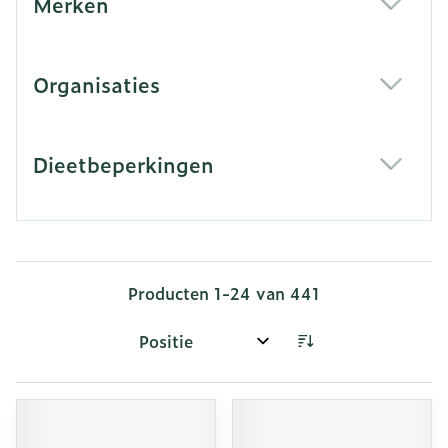
Merken
filter
Organisaties
filter
Dieetbeperkingen
filter
Producten
1
-
24
van
441
Sorteer op: