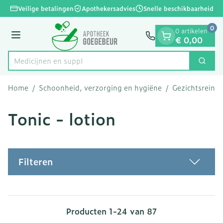
Dia 1 van 1
Ga naar de inhoud
Veilige betalingen
Apothekersadvies
Snelle beschikbaarheid
0
0 artikelen
Menu
€ 0,00
Med
Zoek
Product, merk, categorie...
Home
/
Schoonheid, verzorging en hygiëne
/
Gezichtsreini
Tonic - lotion
Filteren
Producten
1
-
24
van
87