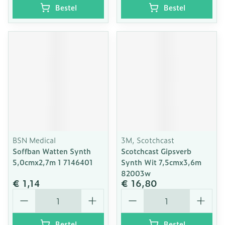
Bestel
Bestel
BSN Medical
3M, Scotchcast
Soffban Watten Synth
Scotchcast Gipsverb
5,0cmx2,7m 1 7146401
Synth Wit 7,5cmx3,6m
82003w
€ 1,14
€ 16,80
Aantal
Aantal
Bestel
Bestel