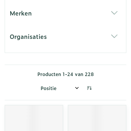
Merken
filter
Organisaties
filter
Producten
1
-
24
van
228
Sorteer op: