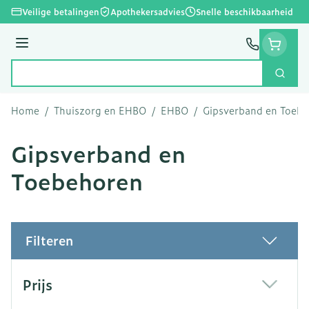
Ga naar de inhoud
Veilige betalingen
Apothekersadvies
Snelle beschikbaarheid
Menu
Zoek
Product, merk, categorie...
Home
/
Thuiszorg en EHBO
/
EHBO
/
Gipsverband en Toeb
Gipsverband en
Toebehoren
Filteren
Doorgaan naar productlijst
Prijs
filter