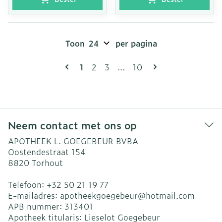
Toon
per pagina
Pagina's
U lees momenteel pagina
Pagina
Pagina
Pagina
1
2
3
...
10
Neem contact met ons op
APOTHEEK L. GOEGEBEUR BVBA
Oostendestraat 154
8820
Torhout
Telefoon:
+32 50 21 19 77
E-mailadres:
apotheekgoegebeur@
hotmail.com
APB nummer:
313401
Apotheek titularis:
Lieselot Goegebeur