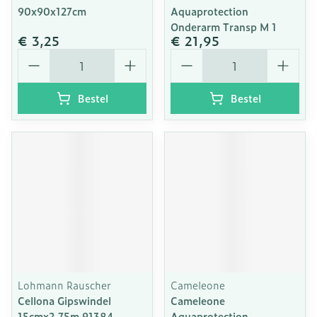
90x90x127cm
Aquaprotection
Onderarm Transp M 1
€ 3,25
€ 21,95
Aantal
Aantal
Bestel
Bestel
Lohmann Rauscher
Cameleone
Cellona Gipswindel
Cameleone
15cmx2.75m 91384
Aquaprotection