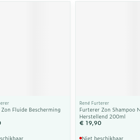
rging
Supplementen
Insectenw
n
Mondmaskers
middelen
nissen
d -
uid
id
erer
René Furterer
Zelfbruiner
Scheren
r Zon Fluide Bescherming
Furterer Zon Shampoo N
Herstellend 200ml
0
€ 19,90
eschikbaar
Niet beschikbaar