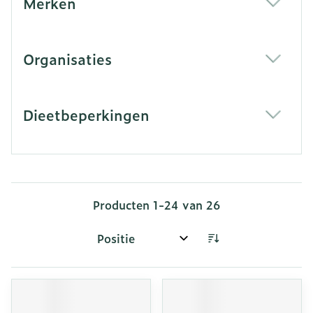
Merken
filter
Organisaties
filter
Dieetbeperkingen
filter
Producten
1
-
24
van
26
Sorteer op: