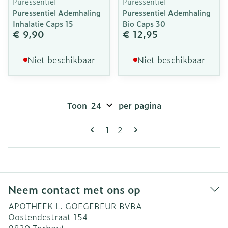
Puressentiel
Puressentiel
Puressentiel Ademhaling
Puressentiel Ademhaling
Inhalatie Caps 15
Bio Caps 30
€ 9,90
€ 12,95
Niet beschikbaar
Niet beschikbaar
Toon
per pagina
Pagina's
U lees momenteel pagina
Pagina
1
2
Neem contact met ons op
APOTHEEK L. GOEGEBEUR BVBA
Oostendestraat 154