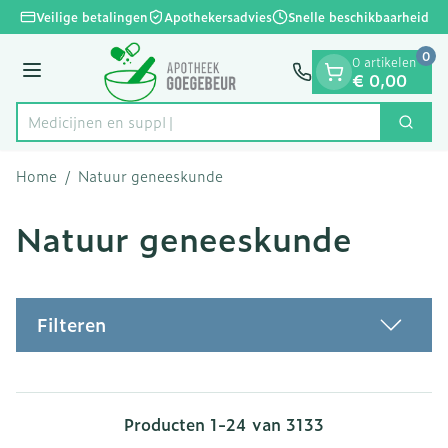
Dia 1 van 1
Ga naar de inhoud
Veilige betalingen
Apothekersadvies
Snelle beschikbaarheid
0
0 artikelen
Menu
€ 0,00
Zoek
Product, merk, categorie...
Home
/
Natuur geneeskunde
Natuur geneeskunde
Filteren
Producten
1
-
24
van
3133