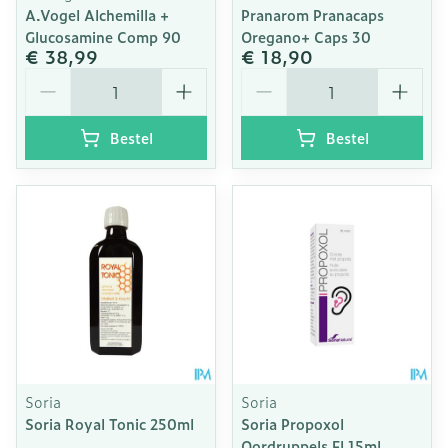
A.Vogel Alchemilla +
Pranarom Pranacaps
Glucosamine Comp 90
Oregano+ Caps 30
€ 38,99
€ 18,90
Aantal
Aantal
Bestel
Bestel
Soria
Soria
Soria Royal Tonic 250ml
Soria Propoxol
Oordruppels Fl 15ml