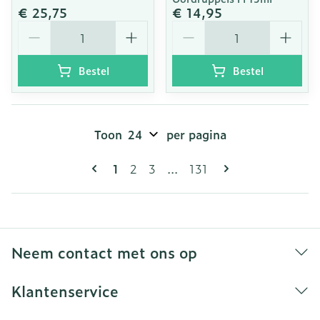
€ 25,75
€ 14,95
Aantal
Aantal
Bestel
Bestel
Toon
per pagina
Pagina's
U lees momenteel pagina
Pagina
Pagina
Pagina
1
2
3
...
131
Neem contact met ons op
Klantenservice