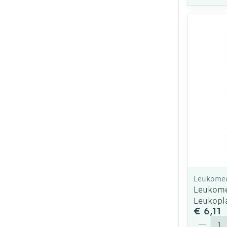
Leukomed
Leukome
Leukopl
€ 6,11
Aantal