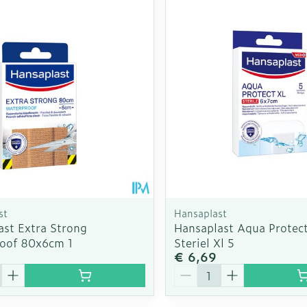
Enkel en v
Toon meer
Toon meer
rging
Supplementen
Insectenw
n
Mondmaskers
middelen
nissen
d -
uid
id
st
Hansaplast
ast Extra Strong
Hansaplast Aqua Protect
oof 80x6cm 1
Steriel Xl 5
€ 6,69
Zelfbruiner
Scheren
Aantal