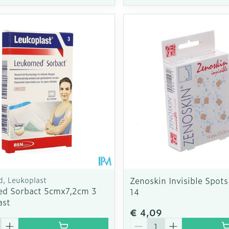
, Leukoplast
Zenoskin Invisible Spo
d Sorbact 5cmx7,2cm 3
14
ast
€ 4,09
Aantal