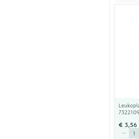
Leukopl
732210
€ 3,56
Aantal