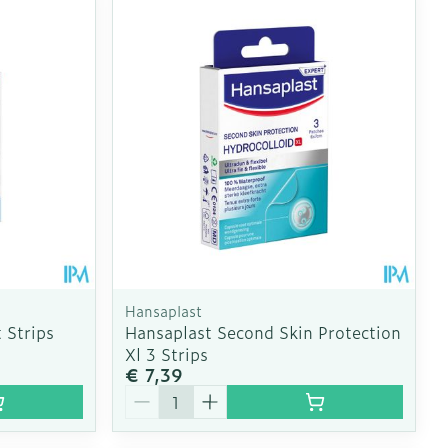
oet
geneesmiddelen
Toon meer
erende
Parfums en
geurproducten
Hansaplast
 Strips
Hansaplast Second Skin Protection
Xl 3 Strips
€ 7,39
CBD
Aantal