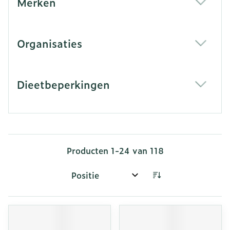
Merken
filter
Organisaties
filter
Dieetbeperkingen
filter
Producten
1
-
24
van
118
Sorteer op: