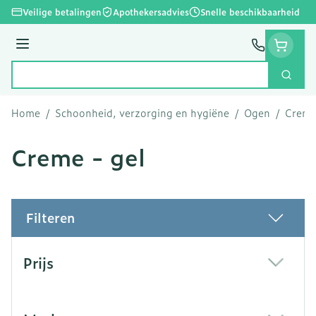
Ga naar de inhoud
Veilige betalingen
Apothekersadvies
Snelle beschikbaarheid
Menu
Zoek
Product, merk, categorie...
Home
/
Schoonheid, verzorging en hygiëne
/
Ogen
/
Creme
Creme - gel
Filteren
Doorgaan naar productlijst
Prijs
filter