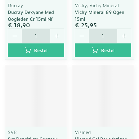
Ducray
Vichy, Vichy Mineral
Ducray Dexyane Med
Vichy Mineral 89 Ogen
Oogleden Cr 15ml Nf
15ml
€ 18,90
€ 25,95
Aantal
Aantal
Bestel
Bestel
SVR
Vismed
Svr Densitium Contour
Vismed Gel Bevochtigen