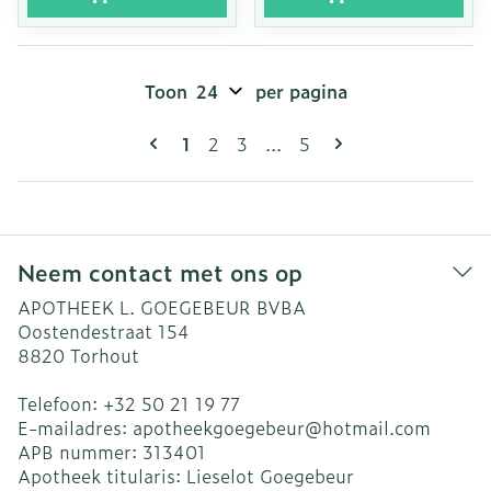
Toon
per pagina
Pagina's
U lees momenteel pagina
Pagina
Pagina
Pagina
1
2
3
...
5
Neem contact met ons op
APOTHEEK L. GOEGEBEUR BVBA
Oostendestraat 154
8820
Torhout
Telefoon:
+32 50 21 19 77
E-mailadres:
apotheekgoegebeur@
hotmail.com
APB nummer:
313401
Apotheek titularis:
Lieselot Goegebeur