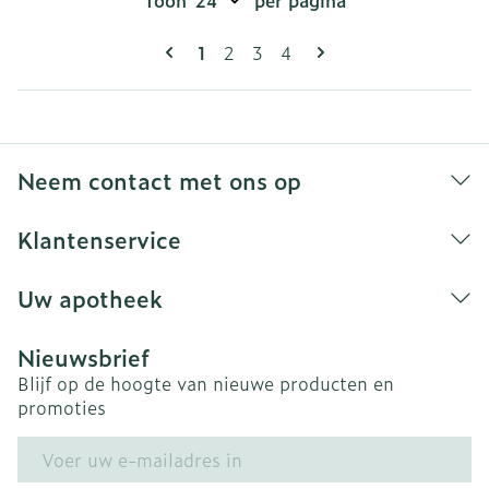
Toon
per pagina
Pagina's
U lees momenteel pagina
Pagina
Pagina
Pagina
1
2
3
4
Neem contact met ons op
Klantenservice
Uw apotheek
Nieuwsbrief
Blijf op de hoogte van nieuwe producten en
promoties
E-mail adres