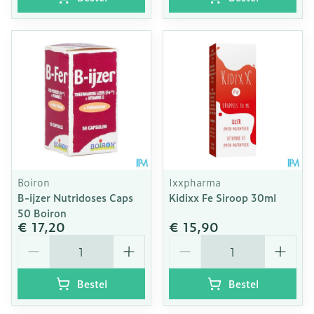
Boiron
Ixxpharma
B-ijzer Nutridoses Caps
Kidixx Fe Siroop 30ml
50 Boiron
€ 17,20
€ 15,90
Aantal
Aantal
Bestel
Bestel