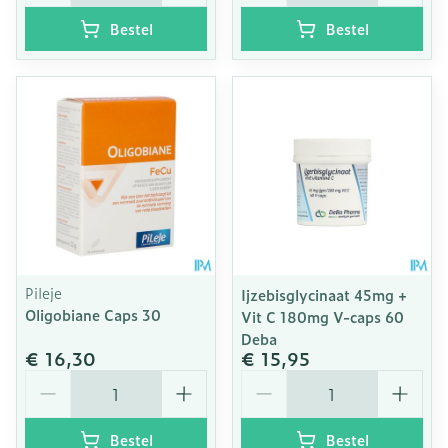
Bestel
Bestel
Pileje
Ijzebisglycinaat 45mg +
Oligobiane Caps 30
Vit C 180mg V-caps 60
Deba
€ 16,30
€ 15,95
Aantal
Aantal
Bestel
Bestel