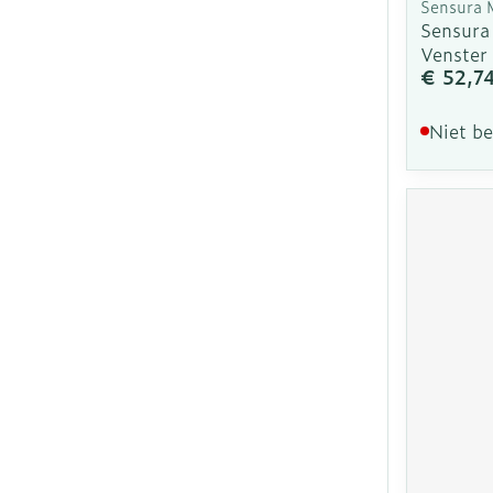
Sensura 
Sensura
Venster
€ 52,7
Niet b