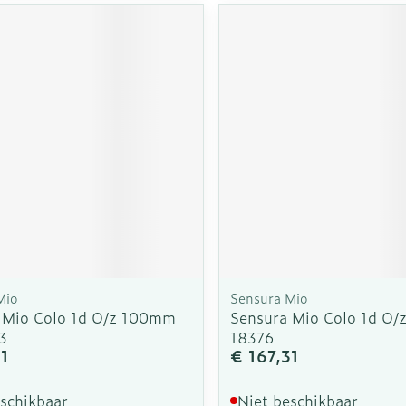
rging
Supplementen
Insectenw
n
Mondmaskers
middelen
nissen
d -
uid
id
Mio
Sensura Mio
Zelfbruiner
Scheren
 Mio Colo 1d O/z 100mm
Sensura Mio Colo 1d O
3
18376
31
€ 167,31
eschikbaar
Niet beschikbaar