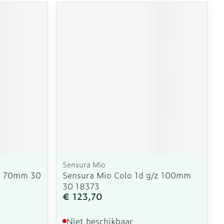
erende
Parfums en
geurproducten
Sensura Mio
CBD
/z 70mm 30
Sensura Mio Colo 1d g/z 100mm
30 18373
€ 123,70
Niet beschikbaar