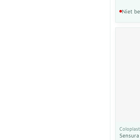
Niet b
Coloplast
Sensura