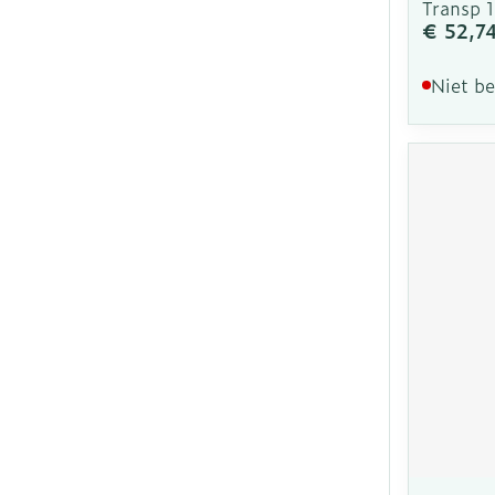
Transp 
€ 52,7
Niet b