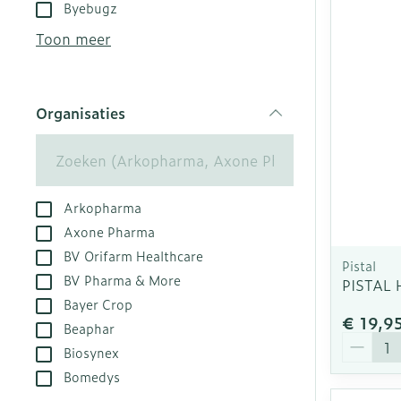
Aerosol toest
Droge voeten,
Tabletten
Byebugz
kloven
Aerosol acces
Creme, gel en
Toon meer
Blaren
Zuurstof
Eelt
Ademhalingsst
Organisaties
Eksteroog - l
filter
Toon meer
Spieren en ge
Arkopharma
Specifiek vo
Naalden en sp
Axone Pharma
BV Orifarm Healthcare
Infecties
Lichaamsverz
Spuiten
Pistal
BV Pharma & More
PISTAL 
Deodorant
Oplossing voor
Bayer Crop
Gezichtsverzo
Naalden
€ 19,9
Luizen
Beaphar
Aantal
Naalden voor 
Biosynex
- pennaalden
Bomedys
Diagnostica
Toon meer