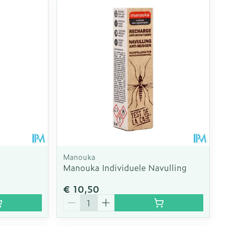
oet
geneesmiddelen
Toon meer
erende
Parfums en
geurproducten
Manouka
Manouka Individuele Navulling
€ 10,50
CBD
Aantal