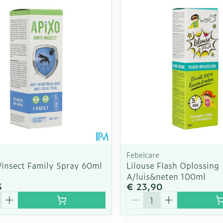
Enkel en v
Toon meer
Toon meer
rging
Supplementen
Insectenw
n
Mondmaskers
middelen
nissen
d -
uid
id
Febelcare
/insect Family Spray 60ml
Lilouse Flash Oplossing
A/luis&neten 100ml
5
€ 23,90
Zelfbruiner
Scheren
Aantal