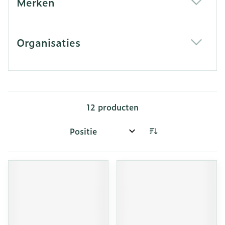
Merken
filter
Organisaties
filter
12
producten
Sorteer op: