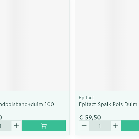
Epitact
ndpolsband+duim 100
Epitact Spalk Pols Duim
0
€ 59,50
Aantal