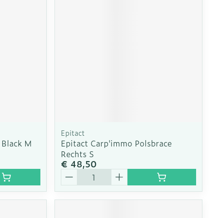
erende
Parfums en
geurproducten
Epitact
 Black M
Epitact Carp'immo Polsbrace
Rechts S
€ 48,50
CBD
Aantal