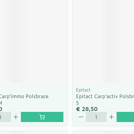
Epitact
 Carp'immo Polsbrace
Epitact Carp'activ Polsb
M
S
0
€ 28,50
Aantal