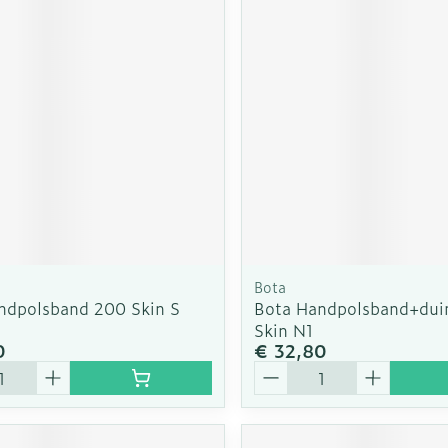
Bota
ndpolsband 200 Skin S
Bota Handpolsband+dui
Skin N1
0
€ 32,80
Aantal