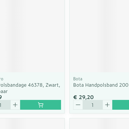
rging
Supplementen
Insectenw
n
Mondmaskers
middelen
nissen
d -
uid
id
ro
Bota
Polsbandage 46378, Zwart,
Bota Handpolsband 200
aar
9
€ 29,20
Zelfbruiner
Scheren
Aantal