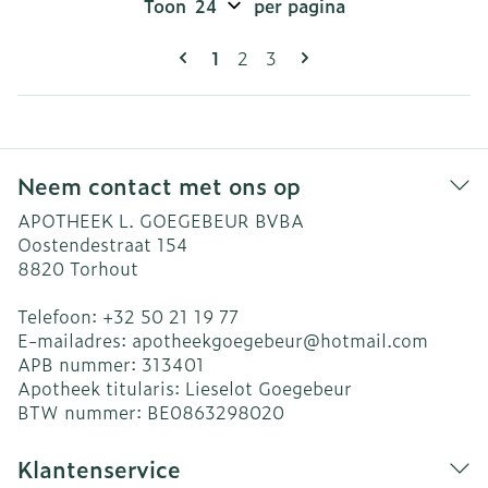
Toon
per pagina
Pagina's
U lees momenteel pagina
Pagina
Pagina
1
2
3
Neem contact met ons op
APOTHEEK L. GOEGEBEUR BVBA
Oostendestraat 154
8820
Torhout
Telefoon:
+32 50 21 19 77
E-mailadres:
apotheekgoegebeur@
hotmail.com
APB nummer:
313401
Apotheek titularis:
Lieselot Goegebeur
BTW nummer:
BE0863298020
Klantenservice