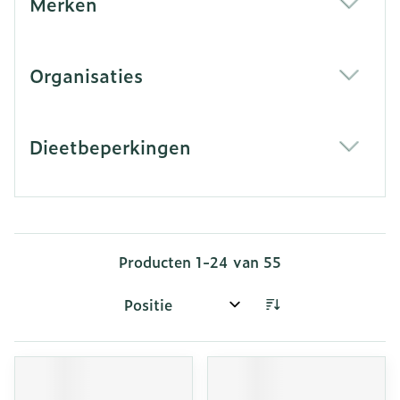
Merken
filter
Organisaties
filter
Dieetbeperkingen
filter
Producten
1
-
24
van
55
Sorteer op: